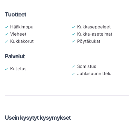
Tuotteet
Kukkaseppeleet
Hääkimppu
Kukka-asetelmat
Vieheet
Pöytäkukat
Kukkakorut
Palvelut
Somistus
Kuljetus
Juhlasuunnittelu
Usein kysytyt kysymykset