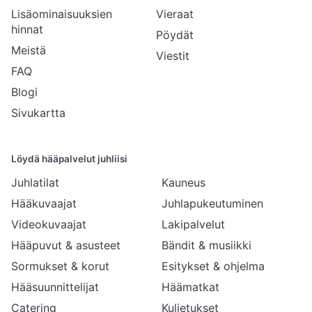
Lisäominaisuuksien
Vieraat
hinnat
Pöydät
Meistä
Viestit
FAQ
Blogi
Sivukartta
Löydä hääpalvelut juhliisi
Juhlatilat
Kauneus
Hääkuvaajat
Juhlapukeutuminen
Videokuvaajat
Lakipalvelut
Hääpuvut & asusteet
Bändit & musiikki
Sormukset & korut
Esitykset & ohjelma
Hääsuunnittelijat
Häämatkat
Catering
Kuljetukset