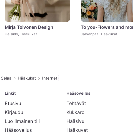
Mirja Toivonen Design
To you-Flowers and mo
Helsinki
,
Hääkukat
Järvenpää
,
Hääkukat
Selaa
Hääkukat
Internet
Linkit
Hääsovellus
Etusivu
Tehtävät
Kirjaudu
Kukkaro
Luo ilmainen tili
Hääsivu
Hääsovellus
Hääkuvat