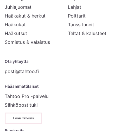
Juhlajuomat
Lahjat
Hääkakut & herkut
Polttarit
Hääkukat
Tanssitunnit
Hääkutsut
Teltat & kalusteet
Somistus & valaistus
Ota yhteyttä
posti@tahtoo.fi
Hääammattilaiset
Tahtoo Pro -palvelu
Sähköpostituki
Ilmoita yrityksesi
Byrokratia