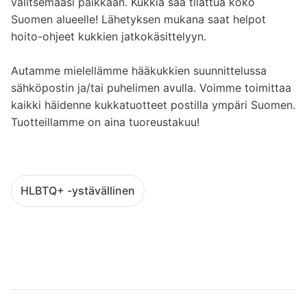
valitsemaasi paikkaan. Kukkia saa tilattua koko 
Suomen alueelle! Lähetyksen mukana saat helpot 
hoito-ohjeet kukkien jatkokäsittelyyn.

Autamme mielellämme hääkukkien suunnittelussa 
sähköpostin ja/tai puhelimen avulla. Voimme toimittaa 
kaikki häidenne kukkatuotteet postilla ympäri Suomen. 
Tuotteillamme on aina tuoreustakuu!
HLBTQ+ -ystävällinen