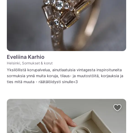
Eveliina Karhio
Helsinki, Sormukset & korut
Yksilöllistä korupalvelua, ainutlaatuisia vintagesta inspiroituneita
sormuksia ynnä muita koruja, tilaus- ja muutostöitä, korjauksia ja
ties mitä muuta - räätälöidysti sinulle<3