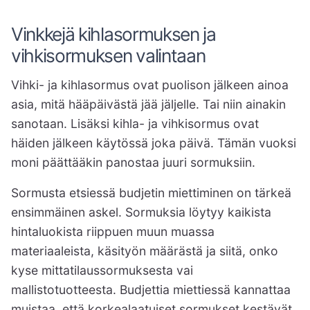
Vinkkejä kihlasormuksen ja
vihkisormuksen valintaan
Vihki- ja kihlasormus ovat puolison jälkeen ainoa
asia, mitä hääpäivästä jää jäljelle. Tai niin ainakin
sanotaan. Lisäksi kihla- ja vihkisormus ovat
häiden jälkeen käytössä joka päivä. Tämän vuoksi
moni päättääkin panostaa juuri sormuksiin.
Sormusta etsiessä budjetin miettiminen on tärkeä
ensimmäinen askel. Sormuksia löytyy kaikista
hintaluokista riippuen muun muassa
materiaaleista, käsityön määrästä ja siitä, onko
kyse mittatilaussormuksesta vai
mallistotuotteesta. Budjettia miettiessä kannattaa
muistaa, että korkealaatuiset sormukset kestävät