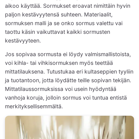
aikoo käyttää. Sormukset eroavat nimittäin hyvin
paljon kestävyytensä suhteen. Materiaalit,
sormuksen malli ja se onko sormus valettu vai
taottu käsin vaikuttavat kaikki sormusten
kestävyyteen.
Jos sopivaa sormusta ei löydy valmismallistoista,
voi kihla- tai vihkisormuksen myös teettää
mittatilauksena. Tutustukaa eri kultaseppien tyyliin
ja tuotantoon, jotta löydätte teille sopivan tekijän.
Mittatilaussormuksissa voi usein hyödyntää
vanhoja koruja, jolloin sormus voi tuntua entistä
merkityksellisemmältä.