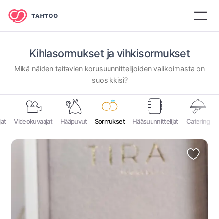
Kihlasormukset ja vihkisormukset
Mikä näiden taitavien korusuunnittelijoiden valikoimasta on
suosikkisi?
jat
Videokuvaajat
Hääpuvut
Sormukset
Hääsuunnittelijat
Catering