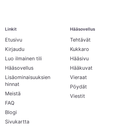
Linkit
Hääsovellus
Etusivu
Tehtävät
Kirjaudu
Kukkaro
Luo ilmainen tili
Hääsivu
Hääsovellus
Hääkuvat
Lisäominaisuuksien
Vieraat
hinnat
Pöydät
Meistä
Viestit
FAQ
Blogi
Sivukartta