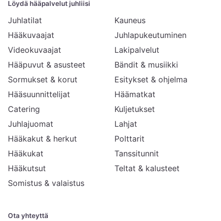
Löydä hääpalvelut juhliisi
Juhlatilat
Kauneus
Hääkuvaajat
Juhlapukeutuminen
Videokuvaajat
Lakipalvelut
Hääpuvut & asusteet
Bändit & musiikki
Sormukset & korut
Esitykset & ohjelma
Hääsuunnittelijat
Häämatkat
Catering
Kuljetukset
Juhlajuomat
Lahjat
Hääkakut & herkut
Polttarit
Hääkukat
Tanssitunnit
Hääkutsut
Teltat & kalusteet
Somistus & valaistus
Ota yhteyttä