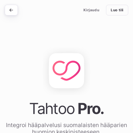
Kirjaudu
Luo tili
Tahtoo
Pro.
Integroi hääpalvelusi suomalaisten hääparien
huomion keskipisteeseen.