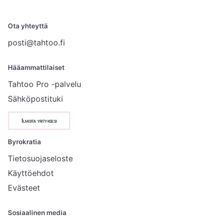
Ota yhteyttä
posti@tahtoo.fi
Hääammattilaiset
Tahtoo Pro -palvelu
Sähköpostituki
Ilmoita yrityksesi
Byrokratia
Tietosuojaseloste
Käyttöehdot
Evästeet
Sosiaalinen media