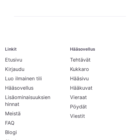
Linkit
Hääsovellus
Etusivu
Tehtävät
Kirjaudu
Kukkaro
Luo ilmainen tili
Hääsivu
Hääsovellus
Hääkuvat
Lisäominaisuuksien
Vieraat
hinnat
Pöydät
Meistä
Viestit
FAQ
Blogi