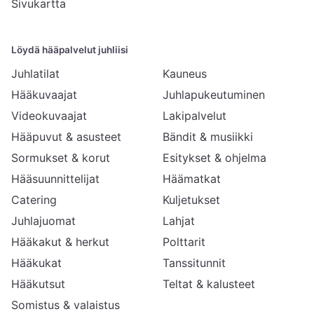
Sivukartta
Löydä hääpalvelut juhliisi
Juhlatilat
Kauneus
Hääkuvaajat
Juhlapukeutuminen
Videokuvaajat
Lakipalvelut
Hääpuvut & asusteet
Bändit & musiikki
Sormukset & korut
Esitykset & ohjelma
Hääsuunnittelijat
Häämatkat
Catering
Kuljetukset
Juhlajuomat
Lahjat
Hääkakut & herkut
Polttarit
Hääkukat
Tanssitunnit
Hääkutsut
Teltat & kalusteet
Somistus & valaistus