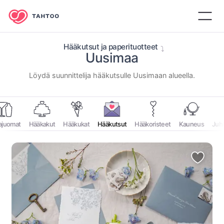
Hääkutsut ja paperituotteet
Uusimaa
⁨Löydä suunnittelija hääkutsulle ⁨Uusimaan⁩ alueella.⁩
ajuomat
Hääkakut
Hääkukat
Hääkutsut
Hääkoristeet
Kauneus
Juh