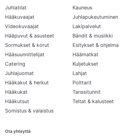
Juhlatilat
Kauneus
Hääkuvaajat
Juhlapukeutuminen
Videokuvaajat
Lakipalvelut
Hääpuvut & asusteet
Bändit & musiikki
Sormukset & korut
Esitykset & ohjelma
Hääsuunnittelijat
Häämatkat
Catering
Kuljetukset
Juhlajuomat
Lahjat
Hääkakut & herkut
Polttarit
Hääkukat
Tanssitunnit
Hääkutsut
Teltat & kalusteet
Somistus & valaistus
Ota yhteyttä