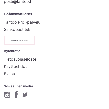
posti@tahtoo.fi
Hääammattilaiset
Tahtoo Pro -palvelu
Sähköpostituki
Ilmoita yrityksesi
Byrokratia
Tietosuojaseloste
Käyttöehdot
Evästeet
Sosiaalinen media