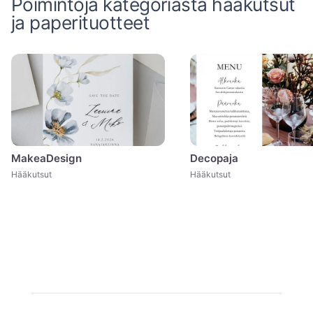
Poimintoja kategoriasta
hääkutsut
ja paperituotteet
MakeaDesign
Decopaja
Hääkutsut
Hääkutsut