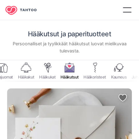
Hääkutsut ja paperituotteet
Persoonalliset ja tyylikkäät hääkutsut luovat mielikuvaa
tulevasta.
ajuomat
Hääkakut
Hääkukat
Hääkutsut
Hääkoristeet
Kauneus
Juh