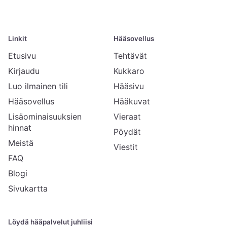
Linkit
Hääsovellus
Etusivu
Tehtävät
Kirjaudu
Kukkaro
Luo ilmainen tili
Hääsivu
Hääsovellus
Hääkuvat
Lisäominaisuuksien
Vieraat
hinnat
Pöydät
Meistä
Viestit
FAQ
Blogi
Sivukartta
Löydä hääpalvelut juhliisi