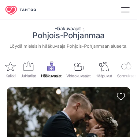
Hääkuvaajat
Pohjois-⁠Pohjanmaa
⁨Löydä mieleisin hääkuvaaja ⁨Pohjois-Pohjanmaan⁩ alueelta.⁩
Kaikki
Juhlatilat
Hääkuvaajat
Videokuvaajat
Hääpuvut
Sormukset