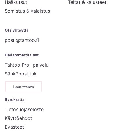
Hääkutsut
Teltat & kalusteet
Somistus & valaistus
Ota yhteyttä
posti@tahtoo.fi
Hääammattilaiset
Tahtoo Pro -palvelu
Sähköpostituki
Ilmoita yrityksesi
Byrokratia
Tietosuojaseloste
Käyttöehdot
Evästeet