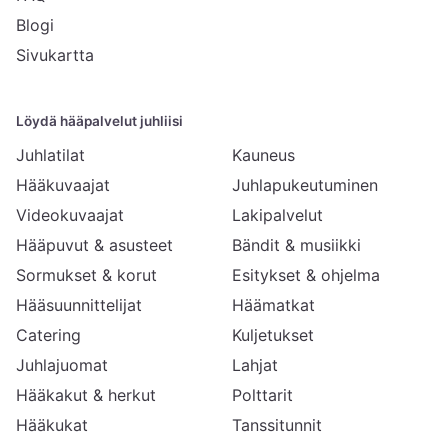
Blogi
Sivukartta
Löydä hääpalvelut juhliisi
Juhlatilat
Kauneus
Hääkuvaajat
Juhlapukeutuminen
Videokuvaajat
Lakipalvelut
Hääpuvut & asusteet
Bändit & musiikki
Sormukset & korut
Esitykset & ohjelma
Hääsuunnittelijat
Häämatkat
Catering
Kuljetukset
Juhlajuomat
Lahjat
Hääkakut & herkut
Polttarit
Hääkukat
Tanssitunnit