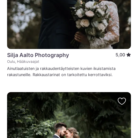
Silja Aalto Photography
5,00
Oulu, Hääkuvaajat
Ainutlaatuisten ja rakkaudentäytteisten kuvien ikuistamista
rakastuneille. Rakkaustarinat on tarkoitettu kerrottaviksi.