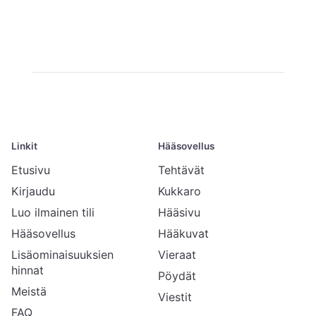
Linkit
Hääsovellus
Etusivu
Tehtävät
Kirjaudu
Kukkaro
Luo ilmainen tili
Hääsivu
Hääsovellus
Hääkuvat
Lisäominaisuuksien
Vieraat
hinnat
Pöydät
Meistä
Viestit
FAQ