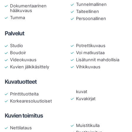
Henkilökuvaus: alk. 195 €

Tunnelmallinen
Dokumentaarinen
hääkuvaus
Taiteellinen
Parikuvaus: alk. 220 €

Tumma
Persoonallinen
Kaikki hinnat sisältävät alv 25,5 %.
Palvelut
Potrettikuvaus
Studio
Voi matkustaa
Boudoir
Lisätunnit mahdollisia
Videokuvaus
Vihkikuvaus
Kuvien jälkikäsittely
Kuvatuotteet
kuvat
Printtituotteita
Kuvakirjat
Korkearesoluutioiset
Kuvien toimitus
Muistitikulla
Nettilataus