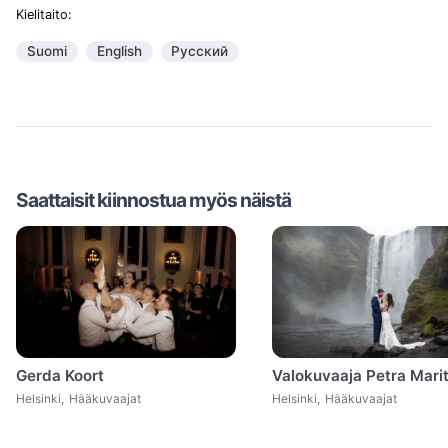
Kielitaito:
Suomi
English
Русский
Saattaisit kiinnostua myös näistä
Gerda Koort
Valokuvaaja Petra Mari
Helsinki
,
Hääkuvaajat
Helsinki
,
Hääkuvaajat