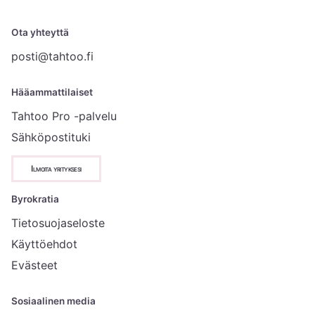
Ota yhteyttä
posti@tahtoo.fi
Hääammattilaiset
Tahtoo Pro -palvelu
Sähköpostituki
Ilmoita yrityksesi
Byrokratia
Tietosuojaseloste
Käyttöehdot
Evästeet
Sosiaalinen media