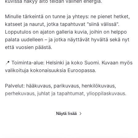
kuvissa näkyy aito teidän välinen energia.

Minulle tärkeintä on tunne ja yhteys: ne pienet hetket, 
katseet ja naurut, jotka tapahtuvat "siinä välissä". 
Lopputulos on ajaton galleria kuvia, joihin on helppo 
palata uudelleen – ja jotka näyttävät hyvältä sekä nyt 
että vuosien päästä.

📍 Toiminta-alue: Helsinki ja koko Suomi. Kuvaan myös 
valikoituja kokonaisuuksia Euroopassa.

Palvelut: hääkuvaus, parikuvaus, henkilökuvaus, 
perhekuvaus, juhlat ja tapahtumat, ylioppilaskuvaus.

Näytä lisää
Palvelut ja hinnasto
