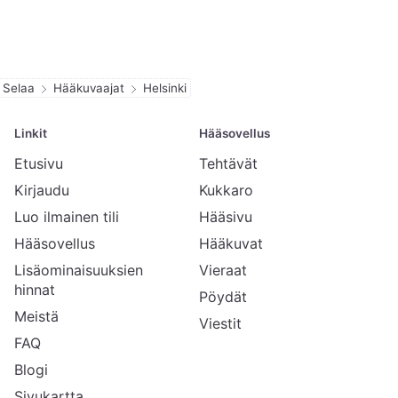
Selaa
Hääkuvaajat
Helsinki
Linkit
Hääsovellus
Etusivu
Tehtävät
Kirjaudu
Kukkaro
Luo ilmainen tili
Hääsivu
Hääsovellus
Hääkuvat
Lisäominaisuuksien
Vieraat
hinnat
Pöydät
Meistä
Viestit
FAQ
Blogi
Sivukartta