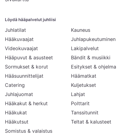
Löydä hääpalvelut juhliisi
Juhlatilat
Kauneus
Hääkuvaajat
Juhlapukeutuminen
Videokuvaajat
Lakipalvelut
Hääpuvut & asusteet
Bändit & musiikki
Sormukset & korut
Esitykset & ohjelma
Hääsuunnittelijat
Häämatkat
Catering
Kuljetukset
Juhlajuomat
Lahjat
Hääkakut & herkut
Polttarit
Hääkukat
Tanssitunnit
Hääkutsut
Teltat & kalusteet
Somistus & valaistus