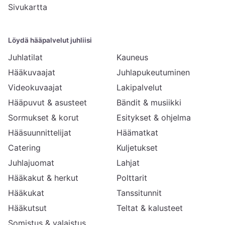
Sivukartta
Löydä hääpalvelut juhliisi
Juhlatilat
Kauneus
Hääkuvaajat
Juhlapukeutuminen
Videokuvaajat
Lakipalvelut
Hääpuvut & asusteet
Bändit & musiikki
Sormukset & korut
Esitykset & ohjelma
Hääsuunnittelijat
Häämatkat
Catering
Kuljetukset
Juhlajuomat
Lahjat
Hääkakut & herkut
Polttarit
Hääkukat
Tanssitunnit
Hääkutsut
Teltat & kalusteet
Somistus & valaistus