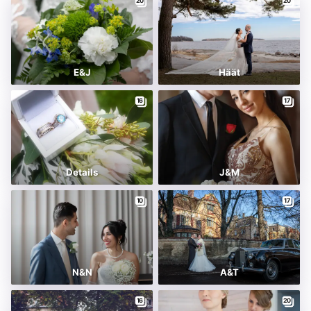
20
20
E&J
Häät
16
17
Details
J&M
10
17
N&N
A&T
16
20