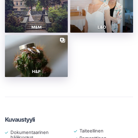
M&M
L&O
6
H&P
Kuvaustyyli
Taiteellinen
Dokumentaarinen
hääkuvaus