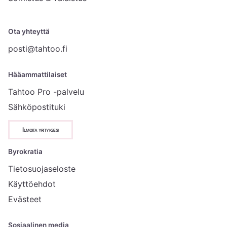
Ota yhteyttä
posti@tahtoo.fi
Hääammattilaiset
Tahtoo Pro -palvelu
Sähköpostituki
Ilmoita yrityksesi
Byrokratia
Tietosuojaseloste
Käyttöehdot
Evästeet
Sosiaalinen media