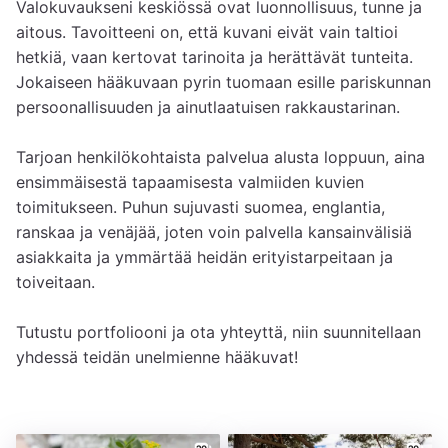
Valokuvaukseni keskiössä ovat luonnollisuus, tunne ja 
aitous. Tavoitteeni on, että kuvani eivät vain taltioi 
hetkiä, vaan kertovat tarinoita ja herättävät tunteita. 
Jokaiseen hääkuvaan pyrin tuomaan esille pariskunnan 
persoonallisuuden ja ainutlaatuisen rakkaustarinan.

Tarjoan henkilökohtaista palvelua alusta loppuun, aina 
ensimmäisestä tapaamisesta valmiiden kuvien 
toimitukseen. Puhun sujuvasti suomea, englantia, 
ranskaa ja venäjää, joten voin palvella kansainvälisiä 
asiakkaita ja ymmärtää heidän erityistarpeitaan ja 
toiveitaan.

Tutustu portfoliooni ja ota yhteyttä, niin suunnitellaan 
yhdessä teidän unelmienne hääkuvat!