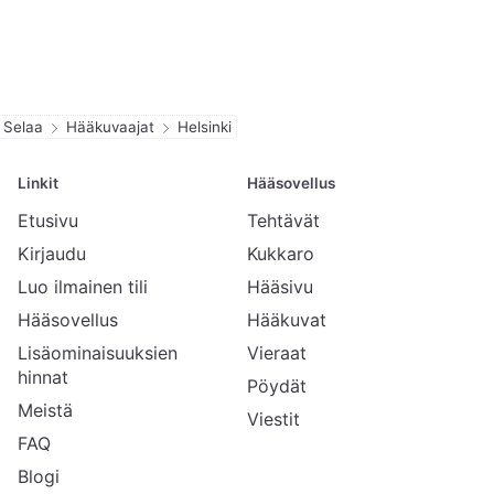
Selaa
Hääkuvaajat
Helsinki
Linkit
Hääsovellus
Etusivu
Tehtävät
Kirjaudu
Kukkaro
Luo ilmainen tili
Hääsivu
Hääsovellus
Hääkuvat
Lisäominaisuuksien
Vieraat
hinnat
Pöydät
Meistä
Viestit
FAQ
Blogi