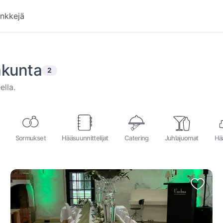
inkkejä
akunta
2
hakutulosta
lla.⁩
Sormukset
Hääsuunnittelijat
Catering
Juhlajuomat
Hä