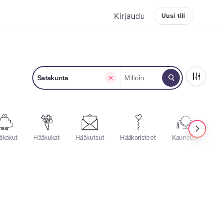
Kirjaudu
Uusi tili
Satakunta
Milloin
äkakut
Hääkukat
Hääkutsut
Hääkoristeet
Kauneus
Ju