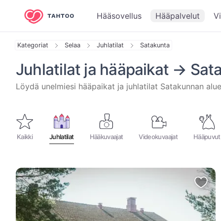
Hääsovellus
Hääpalvelut
V
Kategoriat
Selaa
Juhlatilat
Satakunta
Juhlatilat ja hääpaikat
Sat
⁨Löydä unelmiesi hääpaikat ja juhlatilat ⁨Satakunnan⁩ aluee
Kaikki
Juhlatilat
Hääkuvaajat
Videokuvaajat
Hääpuvut