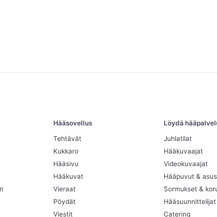
Hääsovellus
Löydä hääpalvelut
Tehtävät
Juhlatilat
Kukkaro
Hääkuvaajat
Hääsivu
Videokuvaajat
Hääkuvat
Hääpuvut & asus
en
Vieraat
Sormukset & kor
Pöydät
Hääsuunnittelijat
Viestit
Catering