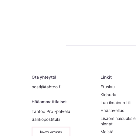
Ota yhteyttä
Linkit
posti@tahtoo.fi
Etusivu
Kirjaudu
Hääammattilaiset
Luo ilmainen tili
Hääsovellus
Tahtoo Pro -palvelu
Lisäominaisuuksi
Sähköpostituki
hinnat
Meistä
Ilmoita yrityksesi