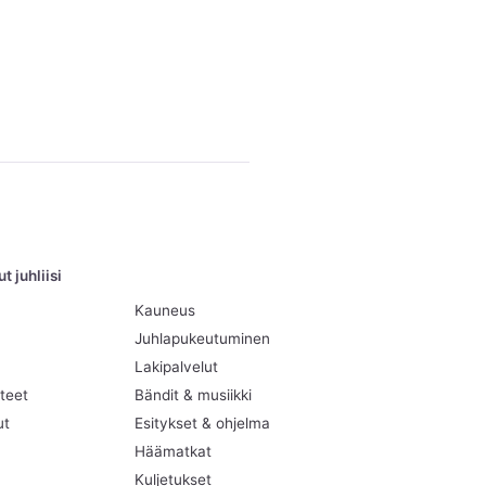
 juhliisi
Kauneus
Juhlapukeutuminen
Lakipalvelut
teet
Bändit & musiikki
ut
Esitykset & ohjelma
Häämatkat
Kuljetukset