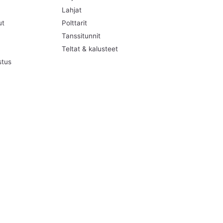
Lahjat
ut
Polttarit
Tanssitunnit
Teltat & kalusteet
stus