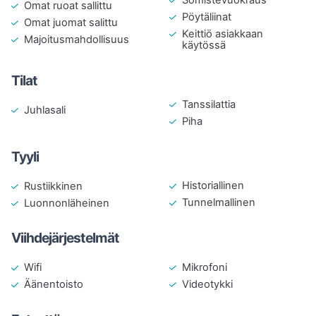
Omat ruoat sallittu
Pöytäliinat
Omat juomat salittu
Keittiö asiakkaan
Majoitusmahdollisuus
käytössä
Tilat
Tanssilattia
Juhlasali
Piha
Tyyli
Historiallinen
Rustiikkinen
Tunnelmallinen
Luonnonläheinen
Viihdejärjestelmät
Mikrofoni
Wifi
Videotykki
Äänentoisto