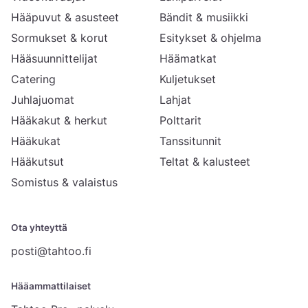
Hääpuvut & asusteet
Bändit & musiikki
Sormukset & korut
Esitykset & ohjelma
Hääsuunnittelijat
Häämatkat
Catering
Kuljetukset
Juhlajuomat
Lahjat
Hääkakut & herkut
Polttarit
Hääkukat
Tanssitunnit
Hääkutsut
Teltat & kalusteet
Somistus & valaistus
Ota yhteyttä
posti@tahtoo.fi
Hääammattilaiset