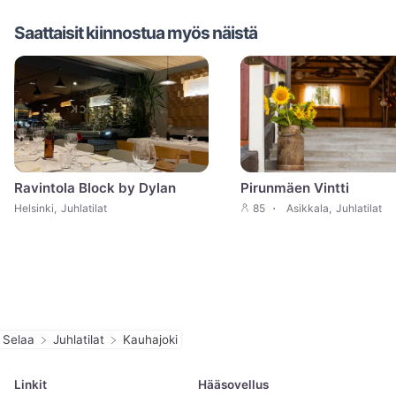
Saattaisit kiinnostua myös näistä
Ravintola Block by Dylan
Pirunmäen Vintti
Helsinki
,
Juhlatilat
85
Asikkala
,
Juhlatilat
Selaa
Juhlatilat
Kauhajoki
Linkit
Hääsovellus