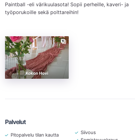
Paintball -eli värikuulasota! Sopii perheille, kaveri- ja 
työporukoille sekä polttareihin!
15
Kokon Hovi
Palvelut
Siivous
Pitopalvelu tilan kautta
Somistevuokraus