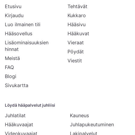
Etusivu
Tehtävät
Kirjaudu
Kukkaro
Luo ilmainen tili
Hääsivu
Hääsovellus
Hääkuvat
Lisäominaisuuksien
Vieraat
hinnat
Pöydät
Meistä
Viestit
FAQ
Blogi
Sivukartta
Löydä hääpalvelut juhliisi
Juhlatilat
Kauneus
Hääkuvaajat
Juhlapukeutuminen
Videokuvaajat
Lakipalvelut