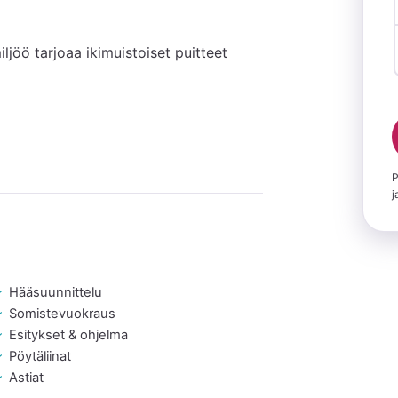
jöö tarjoaa ikimuistoiset puitteet 
P
j
Hääsuunnittelu
Somistevuokraus
Esitykset & ohjelma
Pöytäliinat
Astiat