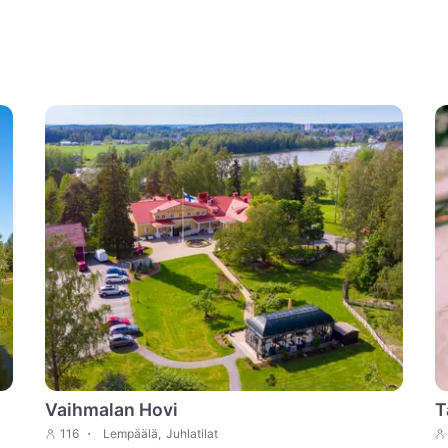
Vaihmalan Hovi
T
116
Lempäälä
,
Juhlatilat