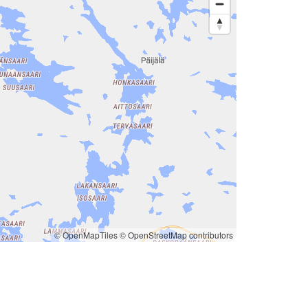
© OpenMapTiles
© OpenStreetMap contributors