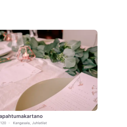
apahtumakartano
120
Kangasala
,
Juhlatilat