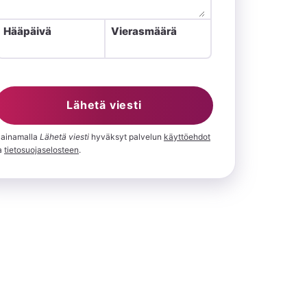
Hääpäivä
Vierasmäärä
Lähetä viesti
ainamalla
⁨Lähetä viesti⁩
hyväksyt palvelun
käyttöehdot
a
tietosuojaselosteen
.