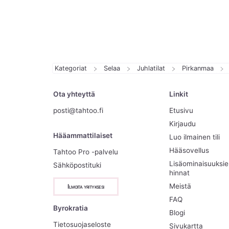
Kategoriat
Selaa
Juhlatilat
Pirkanmaa
Ota yhteyttä
Linkit
posti@tahtoo.fi
Etusivu
Kirjaudu
Hääammattilaiset
Luo ilmainen tili
Hääsovellus
Tahtoo Pro -palvelu
Lisäominaisuuksi
Sähköpostituki
hinnat
Meistä
Ilmoita yrityksesi
FAQ
Byrokratia
Blogi
Tietosuojaseloste
Sivukartta