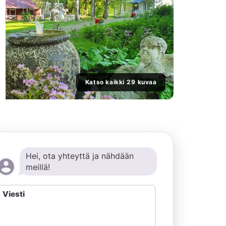
Katso kaikki ⁨29⁩ kuvaa
Hei, ota yhteyttä ja nähdään
meillä!
Viesti