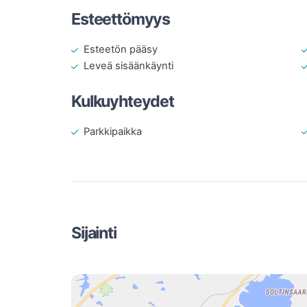
Esteettömyys
Esteetön pääsy
Leveä sisäänkäynti
Kulkuyhteydet
Parkkipaikka
Sijainti