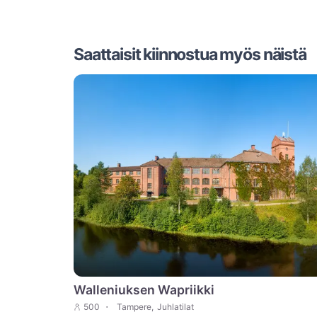
Saattaisit kiinnostua myös näistä
Walleniuksen Wapriikki
500
Tampere
,
Juhlatilat