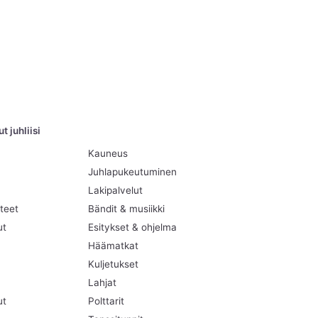
 juhliisi
Kauneus
Juhlapukeutuminen
Lakipalvelut
teet
Bändit & musiikki
ut
Esitykset & ohjelma
Häämatkat
Kuljetukset
Lahjat
ut
Polttarit