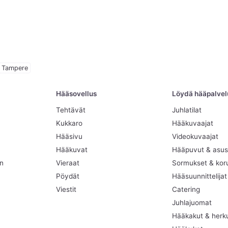
Tampere
Hääsovellus
Löydä hääpalvelut
Tehtävät
Juhlatilat
Kukkaro
Hääkuvaajat
Hääsivu
Videokuvaajat
Hääkuvat
Hääpuvut & asus
en
Vieraat
Sormukset & kor
Pöydät
Hääsuunnittelijat
Viestit
Catering
Juhlajuomat
Hääkakut & herk