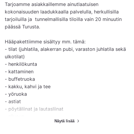
Tarjoamme asiakkaillemme ainutlaatuisen 
kokonaisuuden laadukkaalla palvelulla, herkullisilla 
tarjoiluilla ja  tunnelmallisilla tiloilla vain 20 minuutin 
päässä Turusta. 

Hääpakettiimme sisältyy mm. tämä:

- tilat (juhlatila, alakerran pubi, varaston juhlatila sekä 
ulkotilat)

- henkilökunta

- kattaminen

- buffetruoka

- kakku, kahvi ja tee

- yöruoka

- astiat

- pöytäliinat ja lautasliinat

- siivous

Näytä lisää
- omat juomat saa tuoda: me hoidamme ne kylmään, 
tarjolle sekä pakkaamme yli jääneet juomat ja muut 