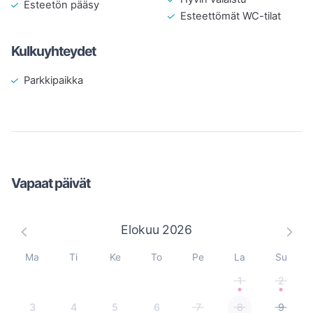
Esteetön pääsy
Lisäksi teemme cateringia muualle. Meidät valittiinkin 
Esteettömät WC-tilat
2025 Suomen 3. parhaaksi hääcateringiksi!

Kulkuyhteydet
Meidän herkkuja pääsee maistamaan myös esimerkiksi 
Parkkipaikka
Vapaat päivät
Elokuu
2026
Ma
Ti
Ke
To
Pe
La
Su
1
2
3
4
5
6
7
8
9