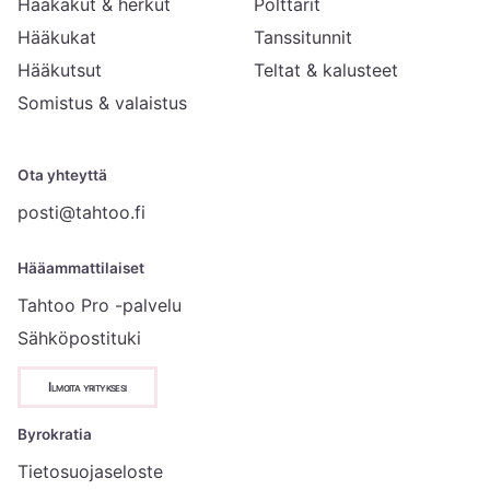
Hääkakut & herkut
Polttarit
Hääkukat
Tanssitunnit
Hääkutsut
Teltat & kalusteet
Somistus & valaistus
Ota yhteyttä
posti@tahtoo.fi
Hääammattilaiset
Tahtoo Pro -palvelu
Sähköpostituki
Ilmoita yrityksesi
Byrokratia
Tietosuojaseloste