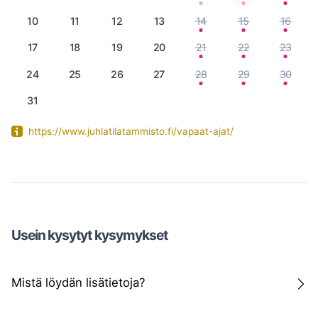
10
11
12
13
14
15
16
17
18
19
20
21
22
23
24
25
26
27
28
29
30
31
https://www.juhlatilatammisto.fi/vapaat-ajat/
Usein kysytyt kysymykset
Mistä löydän lisätietoja?