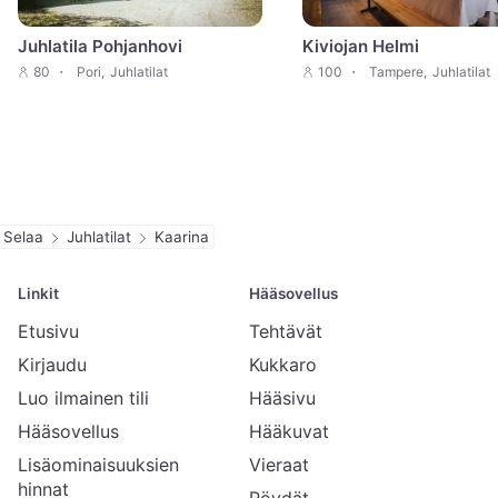
Juhlatila Pohjanhovi
Kiviojan Helmi
80
Pori
,
Juhlatilat
100
Tampere
,
Juhlatilat
Selaa
Juhlatilat
Kaarina
Linkit
Hääsovellus
Etusivu
Tehtävät
Kirjaudu
Kukkaro
Luo ilmainen tili
Hääsivu
Hääsovellus
Hääkuvat
Lisäominaisuuksien
Vieraat
hinnat