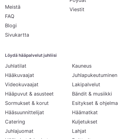
Pöydät
Meistä
Viestit
FAQ
Blogi
Sivukartta
Löydä hääpalvelut juhliisi
Juhlatilat
Kauneus
Hääkuvaajat
Juhlapukeutuminen
Videokuvaajat
Lakipalvelut
Hääpuvut & asusteet
Bändit & musiikki
Sormukset & korut
Esitykset & ohjelma
Hääsuunnittelijat
Häämatkat
Catering
Kuljetukset
Juhlajuomat
Lahjat