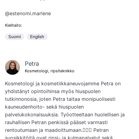
@estenomi.marlene
Kielitaito:
Suomi
English
Petra
Kosmetologi, ripsiteknikko
Kosmetologi ja kosmetiikkaneuvojamme Petra on 
yhdistänyt opintoihinsa myös hiuspuolen 
tutkinnonosia, joten Petra taitaa monipuolisesti 
kauneudenhoito- sekä hiuspuolen 
palvelukokonaisuuksia. Työotteeltaan huolellisen ja 
rauhallisen Petran penkissä pääset varmasti 
rentoutumaan ja maadoittumaan.💆🏻‍♀️ Petran 
suosikkitöitä ovat ripsi- ja kulmapalvelut sekä 