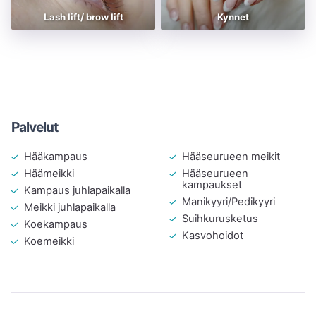
Lash lift/ brow lift
Kynnet
Palvelut
Hääkampaus
Hääseurueen meikit
Häämeikki
Hääseurueen
kampaukset
Kampaus juhlapaikalla
Manikyyri/Pedikyyri
Meikki juhlapaikalla
Suihkurusketus
Koekampaus
Kasvohoidot
Koemeikki