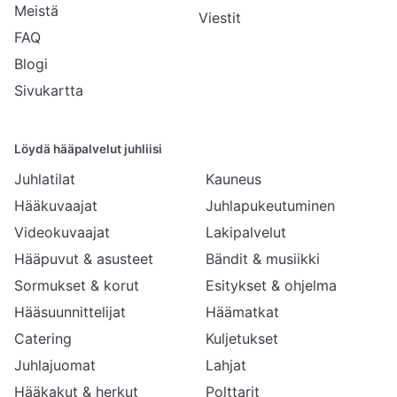
Meistä
Viestit
FAQ
Blogi
Sivukartta
Löydä hääpalvelut juhliisi
Juhlatilat
Kauneus
Hääkuvaajat
Juhlapukeutuminen
Videokuvaajat
Lakipalvelut
Hääpuvut & asusteet
Bändit & musiikki
Sormukset & korut
Esitykset & ohjelma
Hääsuunnittelijat
Häämatkat
Catering
Kuljetukset
Juhlajuomat
Lahjat
Hääkakut & herkut
Polttarit