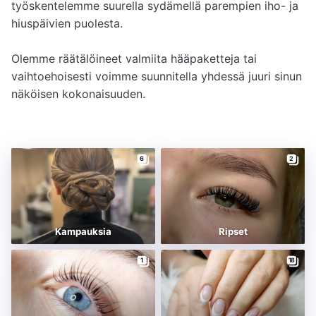
työskentelemme suurella sydämellä parempien iho- ja 
hiuspäivien puolesta.

Olemme räätälöineet valmiita hääpaketteja tai 
vaihtoehoisesti voimme suunnitella yhdessä juuri sinun 
näköisen kokonaisuuden.
6
2
Kampauksia
Ripset
1
18