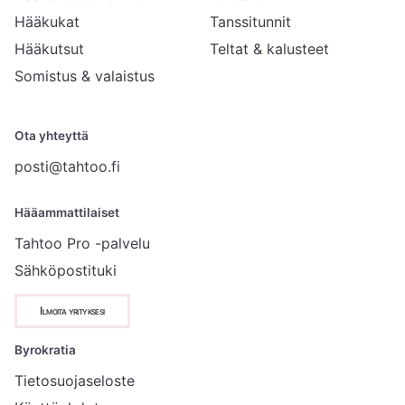
Hääkukat
Tanssitunnit
Hääkutsut
Teltat & kalusteet
Somistus & valaistus
Ota yhteyttä
posti@tahtoo.fi
Hääammattilaiset
Tahtoo Pro -palvelu
Sähköpostituki
Ilmoita yrityksesi
Byrokratia
Tietosuojaseloste