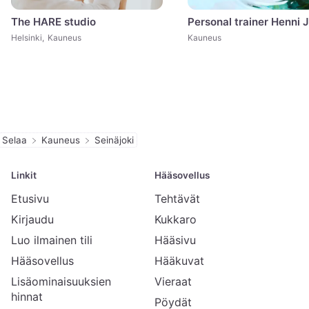
The HARE studio
Personal trainer Henni J
Helsinki
,
Kauneus
Kauneus
Selaa
Kauneus
Seinäjoki
Linkit
Hääsovellus
Etusivu
Tehtävät
Kirjaudu
Kukkaro
Luo ilmainen tili
Hääsivu
Hääsovellus
Hääkuvat
Lisäominaisuuksien
Vieraat
hinnat
Pöydät