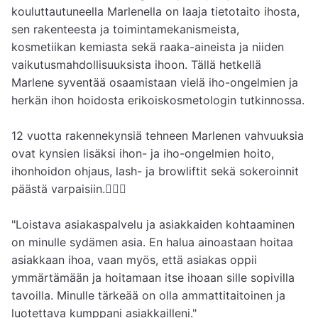
kouluttautuneella Marlenella on laaja tietotaito ihosta, 
sen rakenteesta ja toimintamekanismeista, 
kosmetiikan kemiasta sekä raaka-aineista ja niiden 
vaikutusmahdollisuuksista ihoon. Tällä hetkellä 
Marlene syventää osaamistaan vielä iho-ongelmien ja 
herkän ihon hoidosta erikoiskosmetologin tutkinnossa.

12 vuotta rakennekynsiä tehneen Marlenen vahvuuksia 
ovat kynsien lisäksi ihon- ja iho-ongelmien hoito, 
ihonhoidon ohjaus, lash- ja browliftit sekä sokeroinnit 
päästä varpaisiin.💆🏻‍♀️

"Loistava asiakaspalvelu ja asiakkaiden kohtaaminen 
on minulle sydämen asia. En halua ainoastaan hoitaa 
asiakkaan ihoa, vaan myös, että asiakas oppii 
ymmärtämään ja hoitamaan itse ihoaan sille sopivilla 
tavoilla. Minulle tärkeää on olla ammattitaitoinen ja 
luotettava kumppani asiakkailleni."
