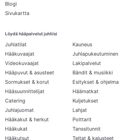
Blogi
Sivukartta
Löydä hääpalvelut juhliisi
Juhlatilat
Kauneus
Hääkuvaajat
Juhlapukeutuminen
Videokuvaajat
Lakipalvelut
Hääpuvut & asusteet
Bändit & musiikki
Sormukset & korut
Esitykset & ohjelma
Hääsuunnittelijat
Häämatkat
Catering
Kuljetukset
Juhlajuomat
Lahjat
Hääkakut & herkut
Polttarit
Hääkukat
Tanssitunnit
Hääkutsut
Teltat & kalusteet