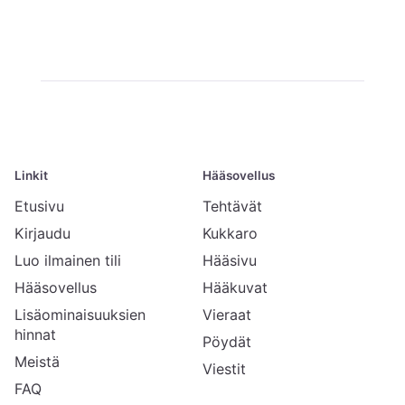
Linkit
Hääsovellus
Etusivu
Tehtävät
Kirjaudu
Kukkaro
Luo ilmainen tili
Hääsivu
Hääsovellus
Hääkuvat
Lisäominaisuuksien
Vieraat
hinnat
Pöydät
Meistä
Viestit
FAQ