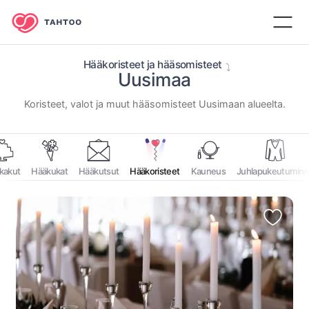
Hääkoristeet ja hääsomisteet
Uusimaa
⁨Koristeet, valot ja muut hääsomisteet ⁨Uusimaan⁩ alueelta.⁩
kakut
Hääkukat
Hääkutsut
Hääkoristeet
Kauneus
Juhlapukeutumin