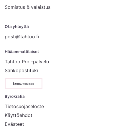
Somistus & valaistus
Ota yhteyttä
posti@tahtoo.fi
Hääammattilaiset
Tahtoo Pro -palvelu
Sähköpostituki
Ilmoita yrityksesi
Byrokratia
Tietosuojaseloste
Käyttöehdot
Evästeet