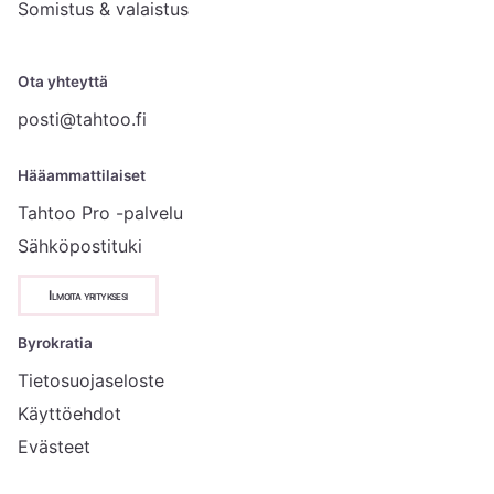
Somistus & valaistus
Ota yhteyttä
posti@tahtoo.fi
Hääammattilaiset
Tahtoo Pro -palvelu
Sähköpostituki
Ilmoita yrityksesi
Byrokratia
Tietosuojaseloste
Käyttöehdot
Evästeet