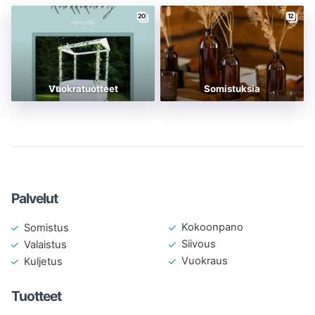
20
12
Vuokratuotteet
Somistuksia
Palvelut
Kokoonpano
Somistus
Siivous
Valaistus
Vuokraus
Kuljetus
Tuotteet