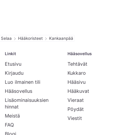
Selaa
Hääkoristeet
Kankaanpää
Linkit
Hääsovellus
Etusivu
Tehtävät
Kirjaudu
Kukkaro
Luo ilmainen tili
Hääsivu
Hääsovellus
Hääkuvat
Lisäominaisuuksien
Vieraat
hinnat
Pöydät
Meistä
Viestit
FAQ
Blogi