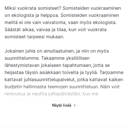
Miksi vuokrata somisteet? Somisteiden vuokraaminen 
on ekologista ja helppoa. Somisteiden vuokraaminen 
meiltä ei ole vain vaivatonta, vaan myös ekologista. 
Säästät aikaa, vaivaa ja tilaa, kun voit vuokrata 
somisteet tarpeesi mukaan.

Jokainen juhla on ainutlaatuinen, ja niin on myös 
suunnittelumme. Takaamme yksilöllisen 
lähestymistavan jokaiseen tapahtumaan, jotta se 
heijastaa täysin asiakkaan toiveita ja tyyliä. Tarjoamme 
kattavat juhlasuunnittelupalvelut, jotka kattavat kaiken 
budjetin hallinnasta teemojen suunnitteluun. Näin voit 
rentoutua ja nauttia juhlapäivästäsi, kun me 
huolehdimme yksityiskohdista.

Näytä lisää
Tee juhlistasi vaivatonta, ota yhteyttä meihin ja nauti 
juhlapäivästä.