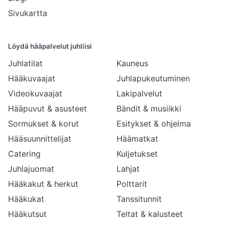
Sivukartta
Löydä hääpalvelut juhliisi
Juhlatilat
Kauneus
Hääkuvaajat
Juhlapukeutuminen
Videokuvaajat
Lakipalvelut
Hääpuvut & asusteet
Bändit & musiikki
Sormukset & korut
Esitykset & ohjelma
Hääsuunnittelijat
Häämatkat
Catering
Kuljetukset
Juhlajuomat
Lahjat
Hääkakut & herkut
Polttarit
Hääkukat
Tanssitunnit
Hääkutsut
Teltat & kalusteet