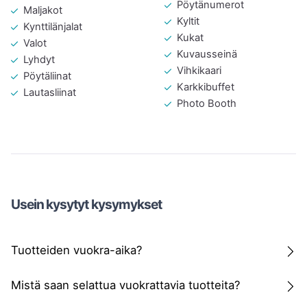
Pöytänumerot
Maljakot
Kyltit
Kynttilänjalat
Kukat
Valot
Kuvausseinä
Lyhdyt
Vihkikaari
Pöytäliinat
Karkkibuffet
Lautasliinat
Photo Booth
Usein kysytyt kysymykset
Tuotteiden vuokra-aika?
Mistä saan selattua vuokrattavia tuotteita?