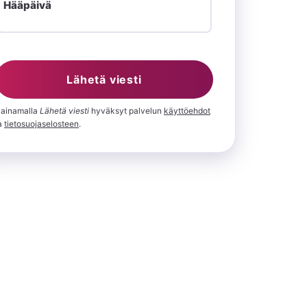
Hääpäivä
Lähetä viesti
ainamalla
⁨Lähetä viesti⁩
hyväksyt palvelun
käyttöehdot
a
tietosuojaselosteen
.