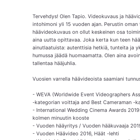
Tervehdys! Olen Tapio. Videokuvaus ja häävide
intohimoni yli 15 vuoden ajan. Perustin oman 
häävideokuvaus on ollut keskeinen osa toimint
aina uutta opittavaa. Joka kerta kun teen hää
ainutlaatuista: autenttisia hetkiä, tunteita ja yk
humussa jäädä huomaamatta. Olen aina avoin uus
tallentaa hääjuhlia.

Vuosien varrella häävideoista saamiani tunnus
- WEVA (Worldwide Event Videographers Asso
-kategorian voittaja and Best Cameraman -kat
- International Wedding Cinema Awards 2019: 
kolmen minuutin kooste

- Vuoden hääyritys / Vuoden hääkuvaaja 2019 -
- Vuoden Häävideo 2016, Häät -lehti
