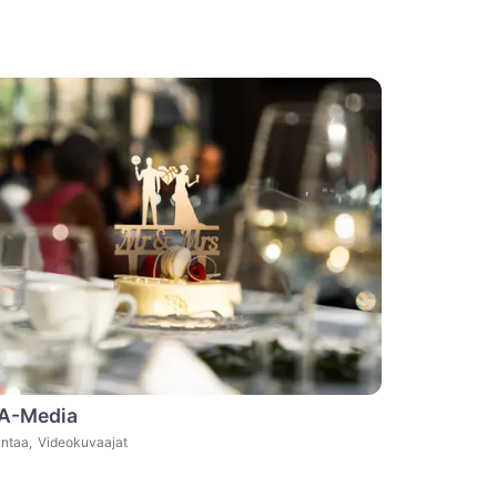
A-Media
ntaa
,
Videokuvaajat