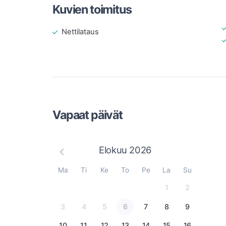
Kuvien toimitus
Nettilataus
Vapaat päivät
Elokuu
2026
Ma
Ti
Ke
To
Pe
La
Su
1
2
3
4
5
6
7
8
9
10
11
12
13
14
15
16