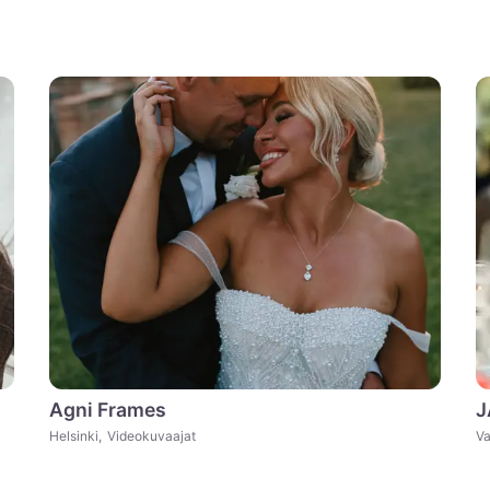
Agni Frames
J
Helsinki
,
Videokuvaajat
Va