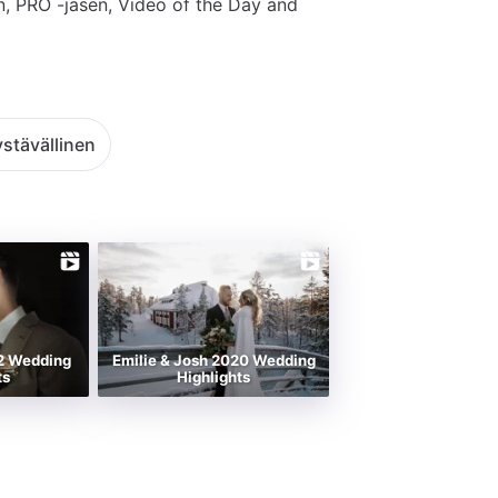
, PRO -jäsen, Video of the Day and 
stävällinen
22 Wedding
Emilie & Josh 2020 Wedding
ts
Highlights