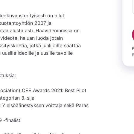
okuvaus erityisesti on ollut 
tuotantoyhtiön 2007 ja 
aa alusta asti. Häävideoinnissa on 
videota, haluan luoda jotain 
sityiskohtia, jotka juhlijoilta saattaa 
P
ille ideoille ja uusille tavoille 
j
tuksia:

ciation) CEE Awards 2021: Best Pilot 
egorian 3. sija

Yleisöäänestyksen voittaja sekä Paras 
finalisti
