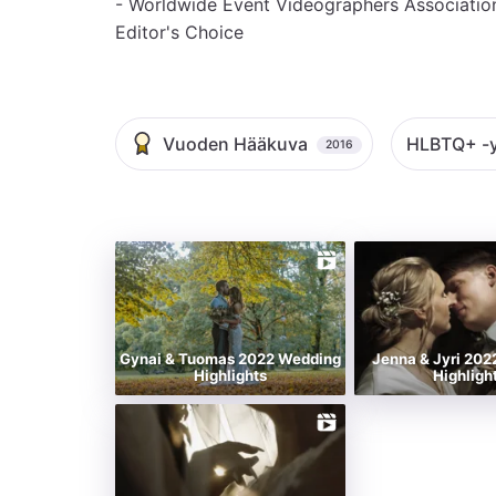
- Worldwide Event Videographers Association
Editor's Choice
Vuoden Hääkuva
HLBTQ+ -y
2016
Gynai & Tuomas 2022 Wedding
Jenna & Jyri 20
Highlights
Highligh