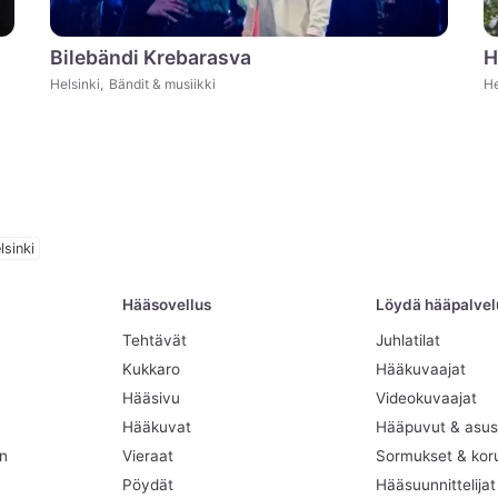
Bilebändi Krebarasva
H
Helsinki
,
Bändit & musiikki
He
lsinki
Hääsovellus
Löydä hääpalvelut
Tehtävät
Juhlatilat
Kukkaro
Hääkuvaajat
Hääsivu
Videokuvaajat
Hääkuvat
Hääpuvut & asus
en
Vieraat
Sormukset & kor
Pöydät
Hääsuunnittelijat