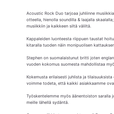
Acoustic Rock Duo tarjoaa juhliinne musiikki
otteella, hienolla soundilla & laajalla skaalalla
musiikkiin ja kaikkeen siltä väliltä.

Kappaleiden luonteesta riippuen taustat hoituva
kitaralla tuoden näin monipuolisen kattauksen e
Stephen on suomalaistunut britti joten englant
vuoden kokomus suomesta mahdollistaa myös 
Kokemusta erilaisesti juhlista ja tilaisuuksista
voimme todeta, että kaikki asiakkaamme ovat o
Työskentelemme myös äänentoiston saralla jo
meille lähellä sydäntä.
