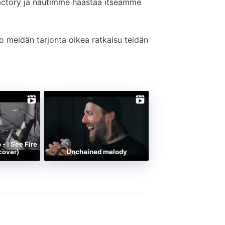
ctory ja nautimme haastaa itseämme 
o meidän tarjonta oikea ratkaisu teidän 
re
cover)
Unchained melody