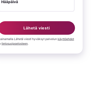
Hääpäivä
Lähetä viesti
ainamalla
⁨Lähetä viesti⁩
hyväksyt palvelun
käyttöehdot
a
tietosuojaselosteen
.