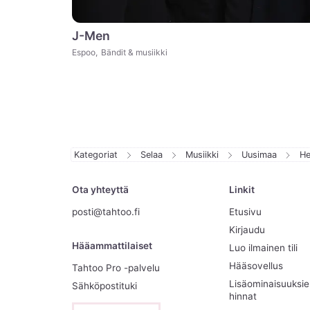
J-Men
Espoo
,
Bändit & musiikki
Kategoriat
Selaa
Musiikki
Uusimaa
He
Ota yhteyttä
Linkit
posti@tahtoo.fi
Etusivu
Kirjaudu
Hääammattilaiset
Luo ilmainen tili
Hääsovellus
Tahtoo Pro -palvelu
Lisäominaisuuksi
Sähköpostituki
hinnat