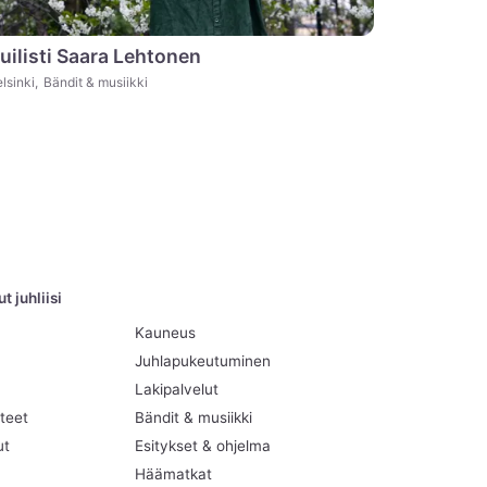
uilisti Saara Lehtonen
lsinki
,
Bändit & musiikki
 juhliisi
Kauneus
Juhlapukeutuminen
Lakipalvelut
teet
Bändit & musiikki
ut
Esitykset & ohjelma
Häämatkat