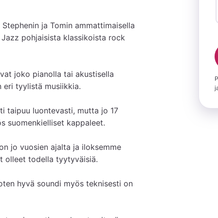
a Stephenin ja Tomin ammattimaisella 
; Jazz pohjaisista klassikoista rock 
t joko pianolla tai akustisella 
P
ri tyylistä musiikkia.

j
i taipuu luontevasti, mutta jo 17 
suomenkielliset kappaleet.

 on jo vuosien ajalta ja iloksemme 
lleet todella tyytyväisiä.

ten hyvä soundi myös teknisesti on 