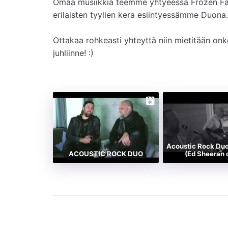
Omaa musiikkia teemme yhtyeessä Frozen Fa
erilaisten tyylien kera esiintyessämme Duona.

Ottakaa rohkeasti yhteyttä niin mietitään onk
juhliinne! :)
Acoustic Rock Duo - I See Fi
ACOUSTIC ROCK DUO
(Ed Sheeran 