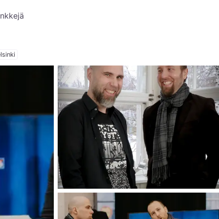
inkkejä
lsinki