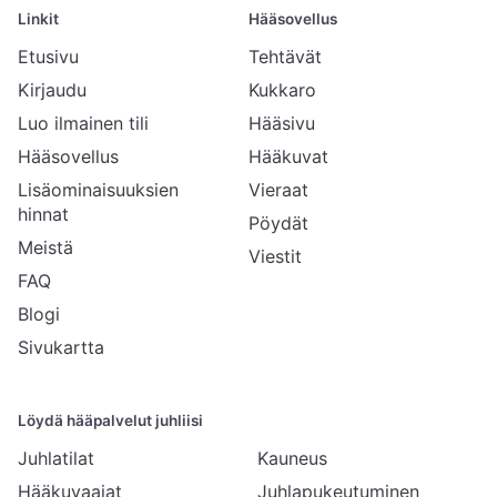
Linkit
Hääsovellus
Etusivu
Tehtävät
Kirjaudu
Kukkaro
Luo ilmainen tili
Hääsivu
Hääsovellus
Hääkuvat
Lisäominaisuuksien
Vieraat
hinnat
Pöydät
Meistä
Viestit
FAQ
Blogi
Sivukartta
Löydä hääpalvelut juhliisi
Juhlatilat
Kauneus
Hääkuvaajat
Juhlapukeutuminen