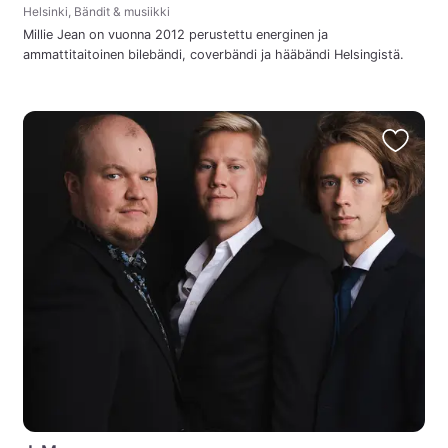
Helsinki, Bändit & musiikki
Millie Jean on vuonna 2012 perustettu energinen ja
ammattitaitoinen bilebändi, coverbändi ja hääbändi Helsingistä.