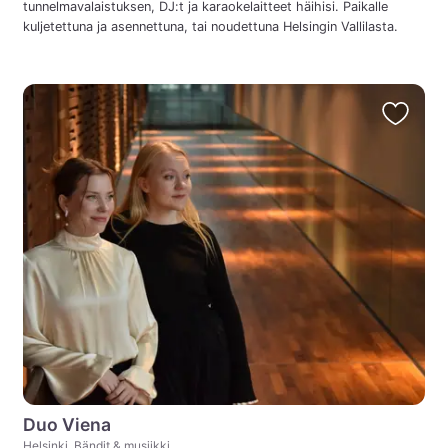
tunnelmavalaistuksen, DJ:t ja karaokelaitteet häihisi. Paikalle
kuljetettuna ja asennettuna, tai noudettuna Helsingin Vallilasta.
Duo Viena
Helsinki, Bändit & musiikki