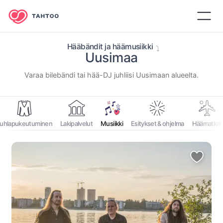
Hääbändit ja häämusiikki
Uusimaa
⁨Varaa bilebändi tai hää-DJ juhliisi ⁨Uusimaan⁩ alueelta.⁩
uhlapukeutuminen
Lakipalvelut
Musiikki
Esitykset & ohjelma
Häämatkat