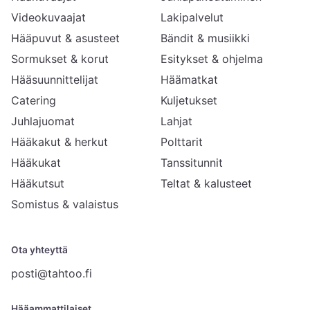
Videokuvaajat
Lakipalvelut
Hääpuvut & asusteet
Bändit & musiikki
Sormukset & korut
Esitykset & ohjelma
Hääsuunnittelijat
Häämatkat
Catering
Kuljetukset
Juhlajuomat
Lahjat
Hääkakut & herkut
Polttarit
Hääkukat
Tanssitunnit
Hääkutsut
Teltat & kalusteet
Somistus & valaistus
Ota yhteyttä
posti@tahtoo.fi
Hääammattilaiset