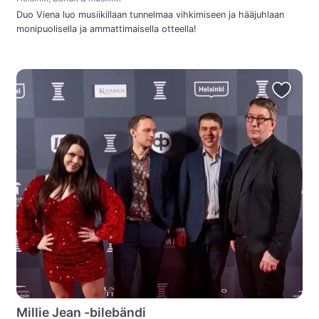
Duo Viena luo musiikillaan tunnelmaa vihkimiseen ja hääjuhlaan
monipuolisella ja ammattimaisella otteella!
Millie Jean -bilebändi