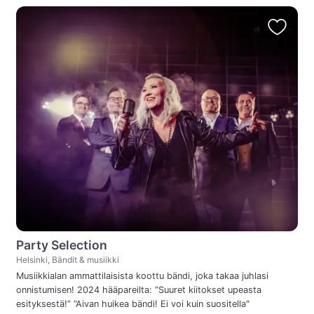
Party Selection
Helsinki, Bändit & musiikki
Musiikkialan ammattilaisista koottu bändi, joka takaa juhlasi
onnistumisen! 2024 hääpareilta: ”Suuret kiitokset upeasta
esityksestä!” ”Aivan huikea bändi! Ei voi kuin suositella"