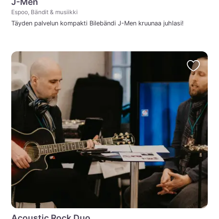
J-Men
Espoo, Bändit & musiikki
Täyden palvelun kompakti Bilebändi J-Men kruunaa juhlasi!
Acoustic Rock Duo