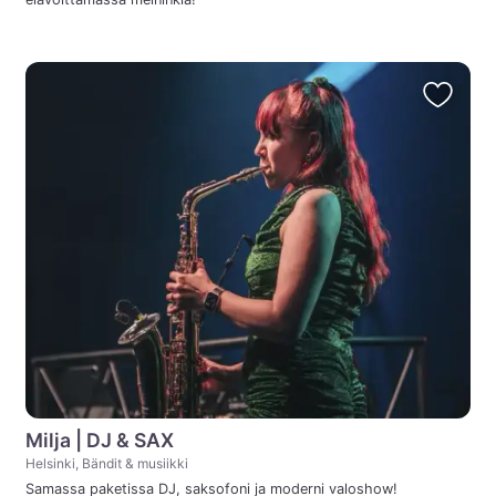
Milja | DJ & SAX
Helsinki, Bändit & musiikki
Samassa paketissa DJ, saksofoni ja moderni valoshow!