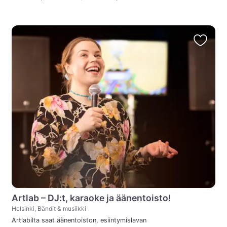
Artlab – DJ:t, karaoke ja äänentoisto!
Helsinki, Bändit & musiikki
Artlabilta saat äänentoiston, esiintymislavan