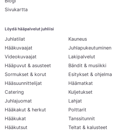
Blogi
Sivukartta
Löydä hääpalvelut juhliisi
Juhlatilat
Kauneus
Hääkuvaajat
Juhlapukeutuminen
Videokuvaajat
Lakipalvelut
Hääpuvut & asusteet
Bändit & musiikki
Sormukset & korut
Esitykset & ohjelma
Hääsuunnittelijat
Häämatkat
Catering
Kuljetukset
Juhlajuomat
Lahjat
Hääkakut & herkut
Polttarit
Hääkukat
Tanssitunnit
Hääkutsut
Teltat & kalusteet