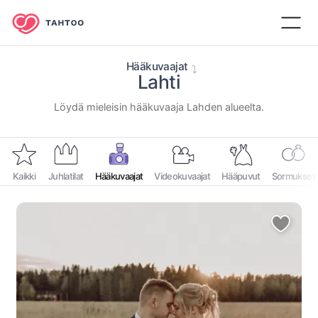
Hääkuvaajat
Lahti
⁨Löydä mieleisin hääkuvaaja ⁨Lahden⁩ alueelta.⁩
Kaikki
Juhlatilat
Hääkuvaajat
Videokuvaajat
Hääpuvut
Sormukset