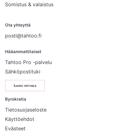
Somistus & valaistus
Ota yhteyttä
posti@tahtoo.fi
Hääammattilaiset
Tahtoo Pro -palvelu
Sähköpostituki
Ilmoita yrityksesi
Byrokratia
Tietosuojaseloste
Käyttöehdot
Evästeet