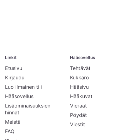
Linkit
Hääsovellus
Etusivu
Tehtävät
Kirjaudu
Kukkaro
Luo ilmainen tili
Hääsivu
Hääsovellus
Hääkuvat
Lisäominaisuuksien
Vieraat
hinnat
Pöydät
Meistä
Viestit
FAQ