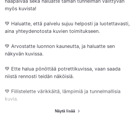
hääpäivää sekä haluatte tämän tunnelman välittyvän 
myös kuvista!

💚 Haluatte, että palvelu sujuu helposti ja luotettavasti, 
aina yhteydenotosta kuvien toimitukseen. 

💚 Arvostatte luonnon kauneutta, ja haluatte sen 
näkyvän kuvissa.

💚 Ette halua pönöttää potrettikuvissa, vaan saada 
niistä rennosti teidän näköisiä. 

💚 Fiilistelette värikkäitä, lämpimiä ja tunnelmallisia 
kuvia. 

Näytä lisää
Kuvaajana olen rento, hyväntuulinen ja helposti 
lähestyttävä. Itse kuvauskokemuksen lisäksi minulle on 