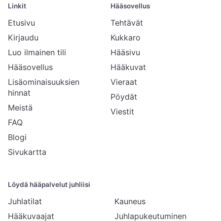
Linkit
Hääsovellus
Etusivu
Tehtävät
Kirjaudu
Kukkaro
Luo ilmainen tili
Hääsivu
Hääsovellus
Hääkuvat
Lisäominaisuuksien
Vieraat
hinnat
Pöydät
Meistä
Viestit
FAQ
Blogi
Sivukartta
Löydä hääpalvelut juhliisi
Juhlatilat
Kauneus
Hääkuvaajat
Juhlapukeutuminen