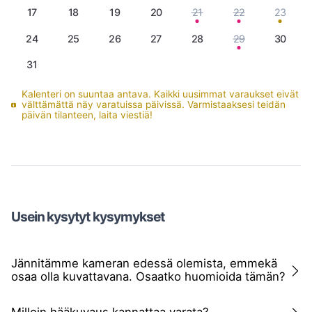
17
18
19
20
21
22
23
24
25
26
27
28
29
30
31
Kalenteri on suuntaa antava. Kaikki uusimmat varaukset eivät
välttämättä näy varatuissa päivissä. Varmistaaksesi teidän
päivän tilanteen, laita viestiä!
Usein kysytyt kysymykset
Jännitämme kameran edessä olemista, emmekä
osaa olla kuvattavana. Osaatko huomioida tämän?