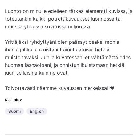
Luonto on minulle edelleen tärkeä elementti kuvissa, ja 
toteutankin kaikki potrettikuvaukset luonnossa tai 
muussa yhdessä sovitussa miljöössä.

Yrittäjäksi ryhdyttyäni olen päässyt osaksi monia 
ihania juhlia ja ikuistanut ainutlaatuisia hetkiä 
muisteltavaksi. Juhlia kuvatessani et välttämättä edes 
huomaa läsnäoloani, ja onnistun ikuistamaan hetkiä 
juuri sellaisina kuin ne ovat.

Toivottavasti näemme kuvausten merkeissä! ♥
Kielitaito:
Suomi
English