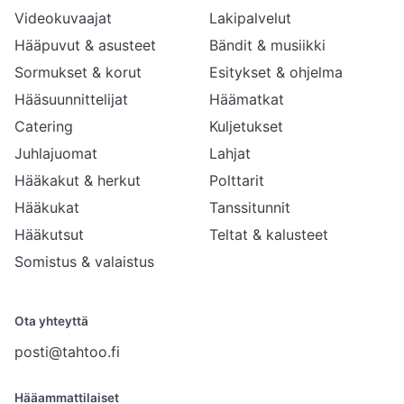
Videokuvaajat
Lakipalvelut
Hääpuvut & asusteet
Bändit & musiikki
Sormukset & korut
Esitykset & ohjelma
Hääsuunnittelijat
Häämatkat
Catering
Kuljetukset
Juhlajuomat
Lahjat
Hääkakut & herkut
Polttarit
Hääkukat
Tanssitunnit
Hääkutsut
Teltat & kalusteet
Somistus & valaistus
Ota yhteyttä
posti@tahtoo.fi
Hääammattilaiset