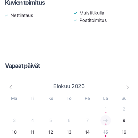
Kuvien toimitus
Muistitikulla
Nettilataus
Postitoimitus
Vapaat päivät
Elokuu
2026
Ma
Ti
Ke
To
Pe
La
Su
1
2
3
4
5
6
7
8
9
10
11
12
13
14
15
16