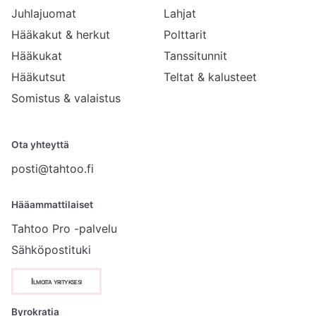
Juhlajuomat
Lahjat
Hääkakut & herkut
Polttarit
Hääkukat
Tanssitunnit
Hääkutsut
Teltat & kalusteet
Somistus & valaistus
Ota yhteyttä
posti@tahtoo.fi
Hääammattilaiset
Tahtoo Pro -palvelu
Sähköpostituki
Ilmoita yrityksesi
Byrokratia