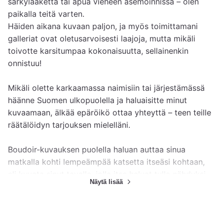
särkylääkettä tai apua vieheen asemoinnissa – olen 
paikalla teitä varten.

Häiden aikana kuvaan paljon, ja myös toimittamani 
galleriat ovat oletusarvoisesti laajoja, mutta mikäli 
toivotte karsitumpaa kokonaisuutta, sellainenkin 
onnistuu!

Mikäli olette karkaamassa naimisiin tai järjestämässä 
häänne Suomen ulkopuolella ja haluaisitte minut 
kuvaamaan, älkää epäröikö ottaa yhteyttä – teen teille 
räätälöidyn tarjouksen mielelläni.

Boudoir-kuvauksen puolella haluan auttaa sinua 
matkalla kohti lempeämpää katsetta itseäsi kohtaan, 
eli kuvata sinut tavalla, jolla itse haluat tulla nähdyksi. 
Näytä lisää
Kuvausten aikana saat vapauttavan kokemuksen siitä, 
millaista on olla rennosti, lähes huomaamattaan, 
huomion keskipisteenä turvallisessa ja hyväksyvässä 