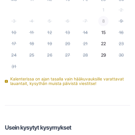
1
2
3
4
5
6
7
8
9
10
11
12
13
14
15
16
17
18
19
20
21
22
23
24
25
26
27
28
29
30
31
Kalenterissa on ajan tasalla vain hääkuvauksille varattavat
lauantait, kysythän muista päivistä viestitse!
Usein kysytyt kysymykset