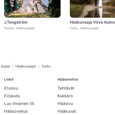
J.Tengström
Hääkuvaaja Virve Kulma
Paimio
,
Hääkuvaajat
Turku
,
Hääkuvaajat
Selaa
Hääkuvaajat
Turku
Linkit
Hääsovellus
Etusivu
Tehtävät
Kirjaudu
Kukkaro
Luo ilmainen tili
Hääsivu
Hääsovellus
Hääkuvat