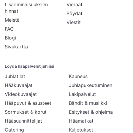
Lisäominaisuuksien
Vieraat
hinnat
Pöydät
Meistä
Viestit
FAQ
Blogi
Sivukartta
Löydä hääpalvelut juhliisi
Juhlatilat
Kauneus
Hääkuvaajat
Juhlapukeutuminen
Videokuvaajat
Lakipalvelut
Hääpuvut & asusteet
Bändit & musiikki
Sormukset & korut
Esitykset & ohjelma
Hääsuunnittelijat
Häämatkat
Catering
Kuljetukset