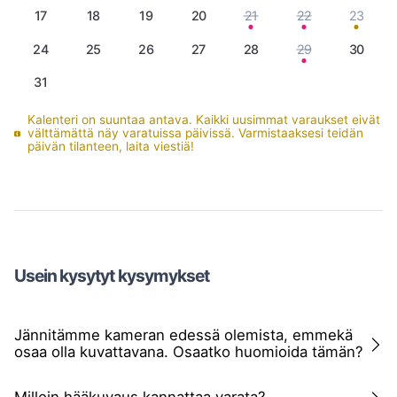
17
18
19
20
21
22
23
24
25
26
27
28
29
30
31
Kalenteri on suuntaa antava. Kaikki uusimmat varaukset eivät
välttämättä näy varatuissa päivissä. Varmistaaksesi teidän
päivän tilanteen, laita viestiä!
Usein kysytyt kysymykset
Jännitämme kameran edessä olemista, emmekä
osaa olla kuvattavana. Osaatko huomioida tämän?