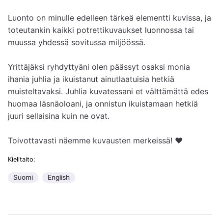
Luonto on minulle edelleen tärkeä elementti kuvissa, ja 
toteutankin kaikki potrettikuvaukset luonnossa tai 
muussa yhdessä sovitussa miljöössä.

Yrittäjäksi ryhdyttyäni olen päässyt osaksi monia 
ihania juhlia ja ikuistanut ainutlaatuisia hetkiä 
muisteltavaksi. Juhlia kuvatessani et välttämättä edes 
huomaa läsnäoloani, ja onnistun ikuistamaan hetkiä 
juuri sellaisina kuin ne ovat.

Toivottavasti näemme kuvausten merkeissä! ♥
Kielitaito:
Suomi
English