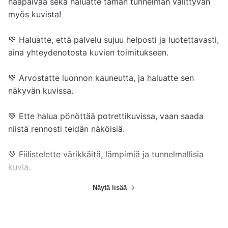
hääpäivää sekä haluatte tämän tunnelman välittyvän 
myös kuvista!

💚 Haluatte, että palvelu sujuu helposti ja luotettavasti, 
aina yhteydenotosta kuvien toimitukseen. 

💚 Arvostatte luonnon kauneutta, ja haluatte sen 
näkyvän kuvissa.

💚 Ette halua pönöttää potrettikuvissa, vaan saada 
niistä rennosti teidän näköisiä. 

💚 Fiilistelette värikkäitä, lämpimiä ja tunnelmallisia 
kuvia. 

Näytä lisää
Kuvaajana olen rento, hyväntuulinen ja helposti 
lähestyttävä. Itse kuvauskokemuksen lisäksi minulle on 