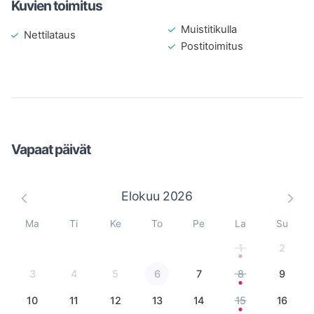
Kuvien toimitus
Muistitikulla
Nettilataus
Postitoimitus
Vapaat päivät
Elokuu
2026
Ma
Ti
Ke
To
Pe
La
Su
1
2
3
4
5
6
7
8
9
10
11
12
13
14
15
16