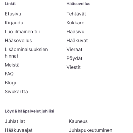
Linkit
Hääsovellus
Etusivu
Tehtävät
Kirjaudu
Kukkaro
Luo ilmainen tili
Hääsivu
Hääsovellus
Hääkuvat
Lisäominaisuuksien
Vieraat
hinnat
Pöydät
Meistä
Viestit
FAQ
Blogi
Sivukartta
Löydä hääpalvelut juhliisi
Juhlatilat
Kauneus
Hääkuvaajat
Juhlapukeutuminen