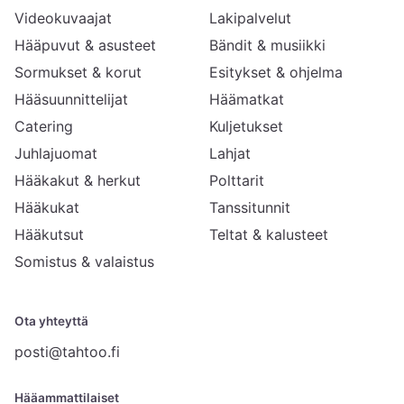
Videokuvaajat
Lakipalvelut
Hääpuvut & asusteet
Bändit & musiikki
Sormukset & korut
Esitykset & ohjelma
Hääsuunnittelijat
Häämatkat
Catering
Kuljetukset
Juhlajuomat
Lahjat
Hääkakut & herkut
Polttarit
Hääkukat
Tanssitunnit
Hääkutsut
Teltat & kalusteet
Somistus & valaistus
Ota yhteyttä
posti@tahtoo.fi
Hääammattilaiset