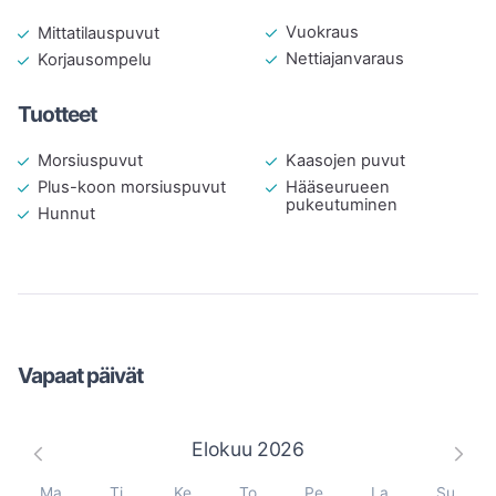
Vuokraus
Mittatilauspuvut
Nettiajanvaraus
Korjausompelu
Tuotteet
Morsiuspuvut
Kaasojen puvut
Plus-koon morsiuspuvut
Hääseurueen
pukeutuminen
Hunnut
Vapaat päivät
Elokuu
2026
Ma
Ti
Ke
To
Pe
La
Su