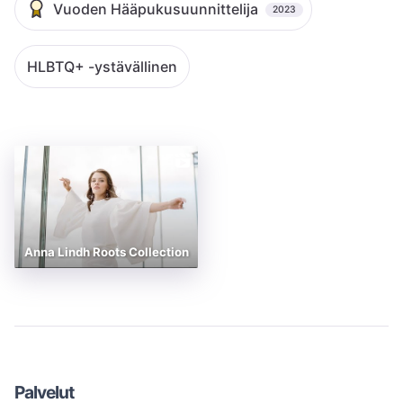
Vuoden Hääpukusuunnittelija
2023
HLBTQ+ -ystävällinen
Anna Lindh Roots Collection
Palvelut