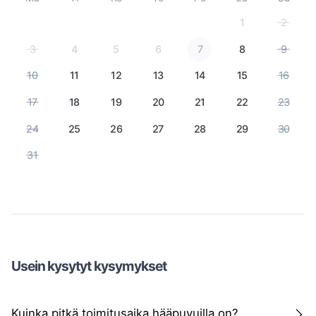
1
2
3
4
5
6
7
8
9
10
11
12
13
14
15
16
17
18
19
20
21
22
23
24
25
26
27
28
29
30
31
Usein kysytyt kysymykset
Kuinka pitkä toimitusaika hääpuvuilla on?