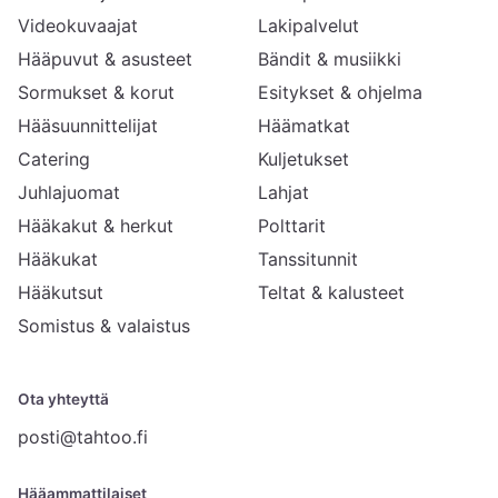
Videokuvaajat
Lakipalvelut
Hääpuvut & asusteet
Bändit & musiikki
Sormukset & korut
Esitykset & ohjelma
Hääsuunnittelijat
Häämatkat
Catering
Kuljetukset
Juhlajuomat
Lahjat
Hääkakut & herkut
Polttarit
Hääkukat
Tanssitunnit
Hääkutsut
Teltat & kalusteet
Somistus & valaistus
Ota yhteyttä
posti@tahtoo.fi
Hääammattilaiset