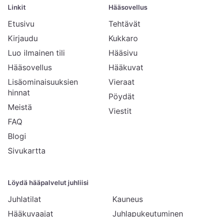
Linkit
Hääsovellus
Etusivu
Tehtävät
Kirjaudu
Kukkaro
Luo ilmainen tili
Hääsivu
Hääsovellus
Hääkuvat
Lisäominaisuuksien
Vieraat
hinnat
Pöydät
Meistä
Viestit
FAQ
Blogi
Sivukartta
Löydä hääpalvelut juhliisi
Juhlatilat
Kauneus
Hääkuvaajat
Juhlapukeutuminen