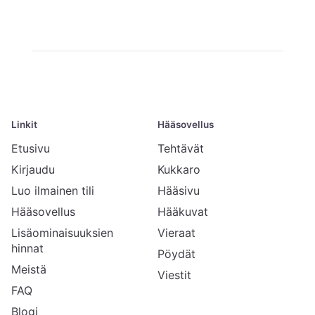
Linkit
Hääsovellus
Etusivu
Tehtävät
Kirjaudu
Kukkaro
Luo ilmainen tili
Hääsivu
Hääsovellus
Hääkuvat
Lisäominaisuuksien
Vieraat
hinnat
Pöydät
Meistä
Viestit
FAQ
Blogi