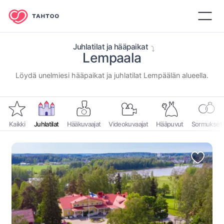
Juhlatilat ja hääpaikat
Lempaala
⁨Löydä unelmiesi hääpaikat ja juhlatilat ⁨Lempäälän⁩ alueella.⁩
Kaikki
Juhlatilat
Hääkuvaajat
Videokuvaajat
Hääpuvut
Sormukset