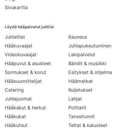
Sivukartta
Löydä hääpalvelut juhliisi
Juhlatilat
Kauneus
Hääkuvaajat
Juhlapukeutuminen
Videokuvaajat
Lakipalvelut
Hääpuvut & asusteet
Bändit & musiikki
Sormukset & korut
Esitykset & ohjelma
Hääsuunnittelijat
Häämatkat
Catering
Kuljetukset
Juhlajuomat
Lahjat
Hääkakut & herkut
Polttarit
Hääkukat
Tanssitunnit
Hääkutsut
Teltat & kalusteet