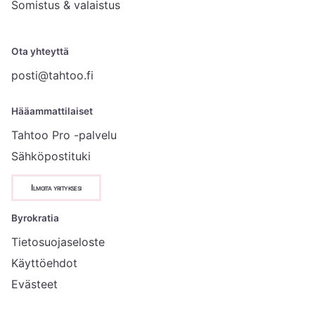
Somistus & valaistus
Ota yhteyttä
posti@tahtoo.fi
Hääammattilaiset
Tahtoo Pro -palvelu
Sähköpostituki
Ilmoita yrityksesi
Byrokratia
Tietosuojaseloste
Käyttöehdot
Evästeet