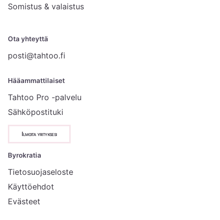
Somistus & valaistus
Ota yhteyttä
posti@tahtoo.fi
Hääammattilaiset
Tahtoo Pro -palvelu
Sähköpostituki
Ilmoita yrityksesi
Byrokratia
Tietosuojaseloste
Käyttöehdot
Evästeet