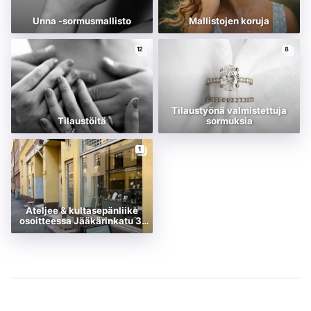
Unna -sormusmallisto
Mallistojen koruja
12
8
Tilaustyönä valmistettuja
Tilaustöitä
sormuksia
1
Ateljee & kultasepänliike
osoitteessa Jääkärinkatu 3,
Helsinki.