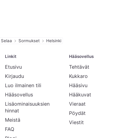
Selaa
Sormukset
Helsinki
Linkit
Hääsovellus
Etusivu
Tehtävät
Kirjaudu
Kukkaro
Luo ilmainen tili
Hääsivu
Hääsovellus
Hääkuvat
Lisäominaisuuksien
Vieraat
hinnat
Pöydät
Meistä
Viestit
FAQ