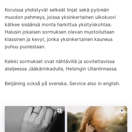
Koruissa yhdistyvät selkeät linjat sekä pyöreän 
muodon pehmeys, joissa yksinkertainen ulkokuori 
kätkee sisäänsä monta harkittua yksityiskohtaa. 
Halusin jokaisen sormuksen olevan muotoilultaan 
klassinen ja kevyt, jonka yksinkertainen kauneus 
puhuu puolestaan.

Kaikki sormukset ovat nähtävillä ja sovitettavissa 
ateljeessa Jääkärinkadulla, Helsingin Ullanlinnassa.

Betjäning också på svenska. Service also in english.
8
10