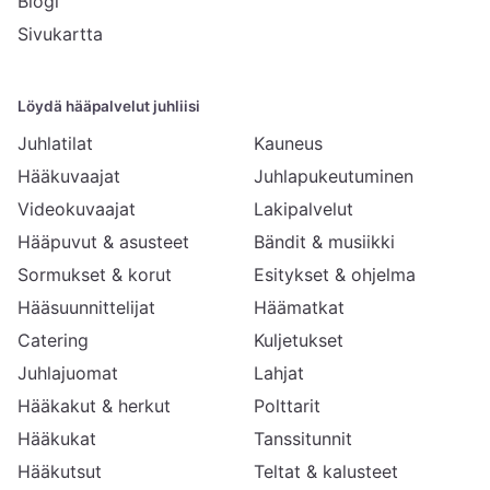
Blogi
Sivukartta
Löydä hääpalvelut juhliisi
Juhlatilat
Kauneus
Hääkuvaajat
Juhlapukeutuminen
Videokuvaajat
Lakipalvelut
Hääpuvut & asusteet
Bändit & musiikki
Sormukset & korut
Esitykset & ohjelma
Hääsuunnittelijat
Häämatkat
Catering
Kuljetukset
Juhlajuomat
Lahjat
Hääkakut & herkut
Polttarit
Hääkukat
Tanssitunnit
Hääkutsut
Teltat & kalusteet