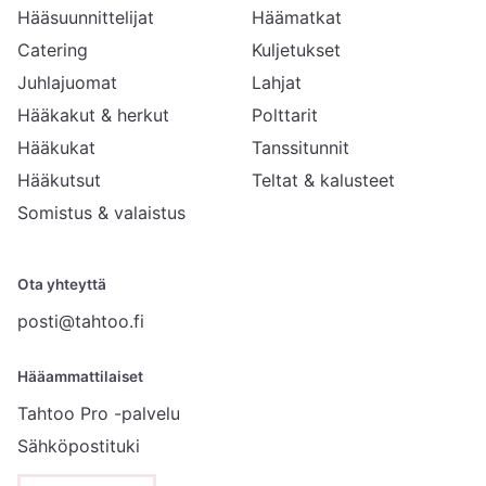
Hääsuunnittelijat
Häämatkat
Catering
Kuljetukset
Juhlajuomat
Lahjat
Hääkakut & herkut
Polttarit
Hääkukat
Tanssitunnit
Hääkutsut
Teltat & kalusteet
Somistus & valaistus
Ota yhteyttä
posti@tahtoo.fi
Hääammattilaiset
Tahtoo Pro -palvelu
Sähköpostituki