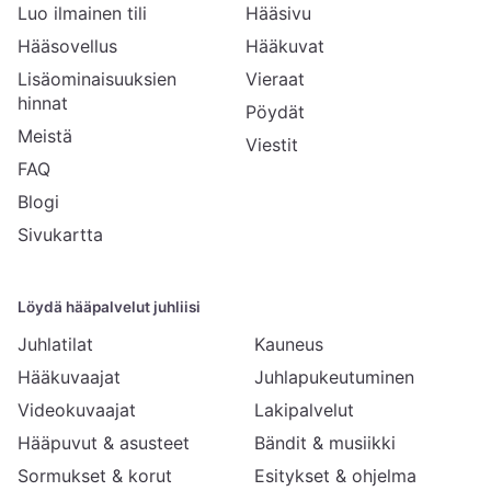
Luo ilmainen tili
Hääsivu
Hääsovellus
Hääkuvat
Lisäominaisuuksien
Vieraat
hinnat
Pöydät
Meistä
Viestit
FAQ
Blogi
Sivukartta
Löydä hääpalvelut juhliisi
Juhlatilat
Kauneus
Hääkuvaajat
Juhlapukeutuminen
Videokuvaajat
Lakipalvelut
Hääpuvut & asusteet
Bändit & musiikki
Sormukset & korut
Esitykset & ohjelma