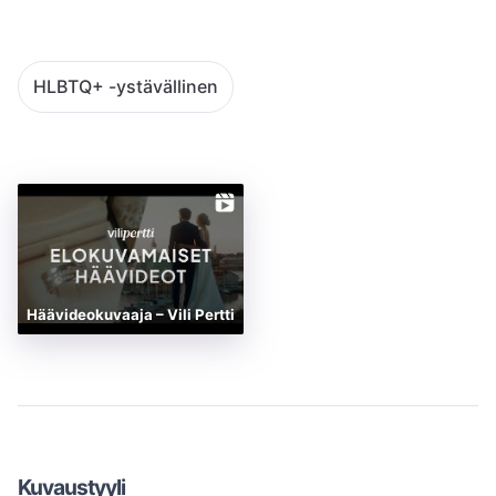
HLBTQ+ -ystävällinen
Häävideokuvaaja – Vili Pertti
Kuvaustyyli