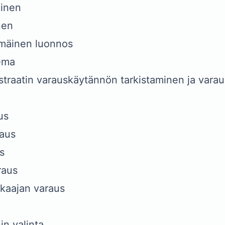
minen
nen
mmäinen luonnos
eema
istraatin varauskäytännön tarkistaminen ja varau
us
aus
s
raus
kaajan varaus
n valinta