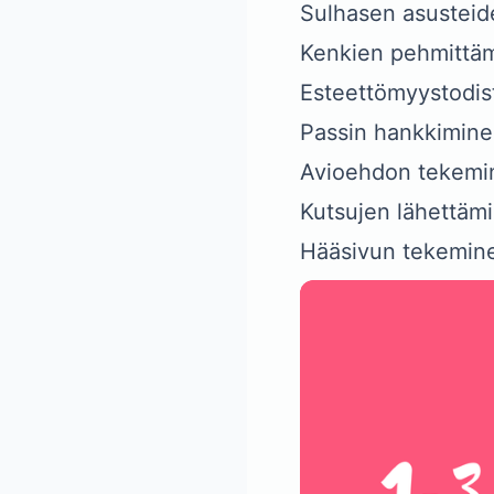
Sulhasen asustei
Kenkien pehmittä
Esteettömyystodi
Passin hankkimine
Avioehdon tekemi
Kutsujen lähettäm
Hääsivun tekemin