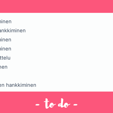
minen
ankkiminen
minen
minen
ttelu
nen
en hankkiminen