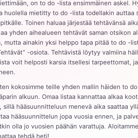
iettimään, on to do -lista ensimmäinen askel. H
a huolella mietitty to do -lista todellakin auttaa 
pitkälle. Toinen haluaa järjestää tehtävänsä ai
aa yhden aihealueen tehtävät saman otsikon all
ä, mutta ainakin yksi helppo tapa pitää to do -lis
ehtävät” -osiota. Tehtävistä löytyy valmiina häi
oista voit helposti karsia itsellesi tarpeettomat, ja
ineen.
ten kokosimme teille yhden mallin häiden to do -
äparin alkuun. Omaa listaa kannattaa alkaa koot
 sillä hääsuunnitteluun menevä aika saattaa yllä
taa hääsuunnittelun jopa vuosia ennen, ja palve
atkin olla jo vuosien päähän varattuja. Aloitamme
nattaa tehdä heti!