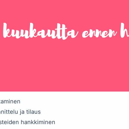
taminen
ittelu ja tilaus
steiden hankkiminen