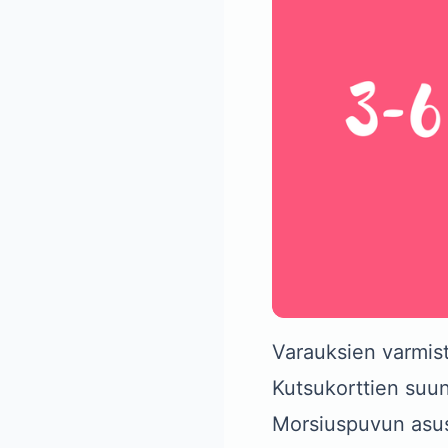
Varauksien varmis
Kutsukorttien suunn
Morsiuspuvun asu