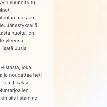
yvin suunniteltu
sinut
kataulun mukaan,
e. Järjestyksellä
tasta huolta, on
lle yleensä
 lisätä uusia
listasta, joka
a ja noudattaa heti
ttää. Lisäksi
luntarjoajien
kin siis listamme