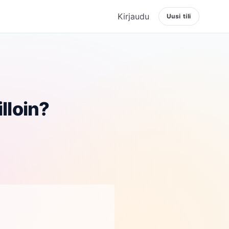
Kirjaudu
Uusi tili
lloin?