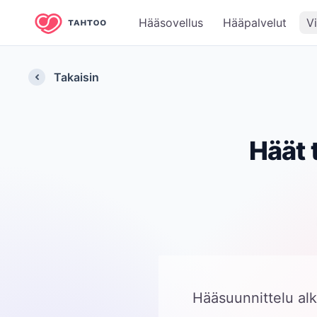
Hääsovellus
Hääpalvelut
V
Takaisin
Häät 
Hääsuunnittelu alk