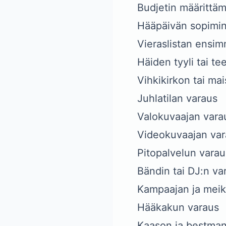
Budjetin määrittä
Hääpäivän sopimi
Vieraslistan ensi
Häiden tyyli tai t
Vihkikirkon tai ma
Juhlatilan varaus
Valokuvaajan vara
Videokuvaajan var
Pitopalvelun varau
Bändin tai DJ:n va
Kampaajan ja meik
Hääkakun varaus
Kaason ja bestmani