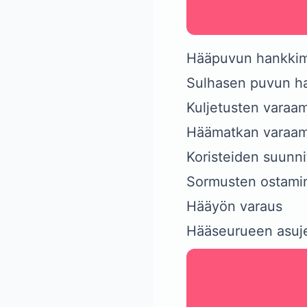
Hääpuvun hankki
Sulhasen puvun h
Kuljetusten varaa
Häämatkan varaa
Koristeiden suunni
Sormusten ostami
Hääyön varaus
Hääseurueen asuj