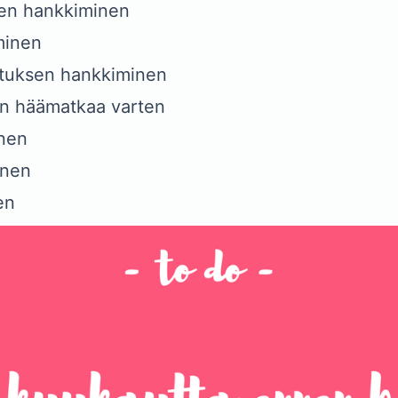
den hankkiminen
minen
stuksen hankkiminen
n häämatkaa varten
nen
inen
en