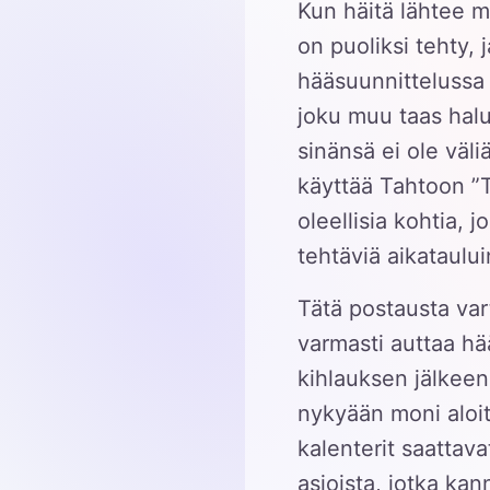
Kun häitä lähtee m
on puoliksi tehty, j
hääsuunnittelussa 
joku muu taas halu
sinänsä ei ole väli
käyttää Tahtoon ”T
oleellisia kohtia, j
tehtäviä aikataulu
Tätä postausta var
varmasti auttaa hä
kihlauksen jälkeen,
nykyään moni aloit
kalenterit saattav
asioista, jotka kan