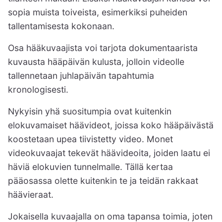
sopia muista toiveista, esimerkiksi puheiden
tallentamisesta kokonaan.
Osa hääkuvaajista voi tarjota dokumentaarista
kuvausta hääpäivän kulusta, jolloin videolle
tallennetaan juhlapäivän tapahtumia
kronologisesti.
Nykyisin yhä suositumpia ovat kuitenkin
elokuvamaiset häävideot, joissa koko hääpäivästä
koostetaan upea tiivistetty video. Monet
videokuvaajat tekevät häävideoita, joiden laatu ei
häviä elokuvien tunnelmalle. Tällä kertaa
pääosassa olette kuitenkin te ja teidän rakkaat
häävieraat.
Jokaisella kuvaajalla on oma tapansa toimia, joten