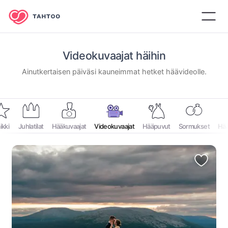
Videokuvaajat häihin
Ainutkertaisen päiväsi kauneimmat hetket häävideolle.
ikki
Juhlatilat
Hääkuvaajat
Videokuvaajat
Hääpuvut
Sormukset
Hää