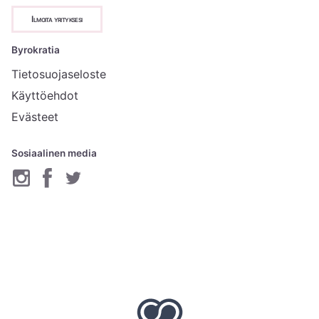
Ilmoita yrityksesi
Byrokratia
Tietosuojaseloste
Käyttöehdot
Evästeet
Sosiaalinen media