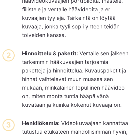
häävideokuvaajien portfolioita. Ihastele,
fiilistele ja vertaile häävideoita ja eri
kuvaajien tyylejä. Tärkeintä on löytää
kuvaaja, jonka tyyli sopii yhteen teidän
toiveiden kanssa.
Hinnoittelu & paketit:
Vertaile sen jälkeen
tarkemmin hääkuvaajien tarjoamia
paketteja ja hinnoittelua. Kuvauspaketit ja
hinnat vaihtelevat muun muassa sen
mukaan, minkälainen lopullinen häävideo
on, miten monta tuntia hääpäivänä
kuvataan ja kuinka kokenut kuvaaja on.
Henkilökemia:
Videokuvaajaan kannattaa
tutustua etukäteen mahdollisimman hyvin,