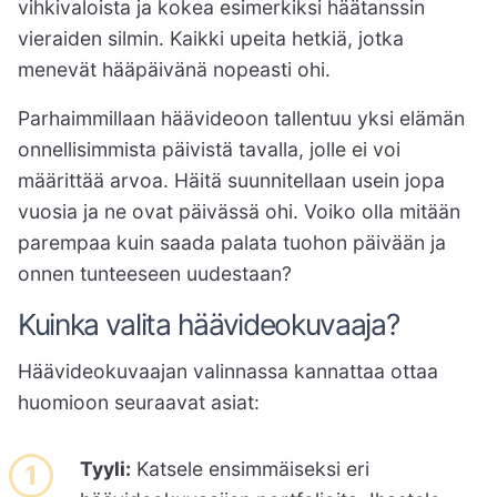
vihkivaloista ja kokea esimerkiksi häätanssin
vieraiden silmin. Kaikki upeita hetkiä, jotka
menevät hääpäivänä nopeasti ohi.
Parhaimmillaan häävideoon tallentuu yksi elämän
onnellisimmista päivistä tavalla, jolle ei voi
määrittää arvoa. Häitä suunnitellaan usein jopa
vuosia ja ne ovat päivässä ohi. Voiko olla mitään
parempaa kuin saada palata tuohon päivään ja
onnen tunteeseen uudestaan?
Kuinka valita häävideokuvaaja?
Häävideokuvaajan valinnassa kannattaa ottaa
huomioon seuraavat asiat:
Tyyli:
Katsele ensimmäiseksi eri