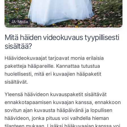
JA-Media
Mitä häiden videokuvaus tyypillisesti
sisältää?
Häävideokuvaajat tarjoavat monia erilaisia
paketteja hääpareille. Kannattaa tutustua
huolellisesti, mitä eri kuvaajien hääpaketit
sisältävät.
Yleensä häävideon kuvauspaketit sisältävät
ennakkotapaamisen kuvaajan kanssa, ennakkoon
sovitun ajan kuvausta hääpäivänä ja lopullisen
häävideon, jonka pituus voi vaihdella hieman
tilanteen mukaan. Lisäksi hääkuvaajan kanssa voi