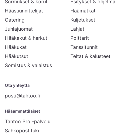
Sormukset & korut
Esitykset & ohjelma
Hääsuunnittelijat
Häämatkat
Catering
Kuljetukset
Juhlajuomat
Lahjat
Hääkakut & herkut
Polttarit
Hääkukat
Tanssitunnit
Hääkutsut
Teltat & kalusteet
Somistus & valaistus
Ota yhteyttä
posti@tahtoo.fi
Hääammattilaiset
Tahtoo Pro -palvelu
Sähköpostituki