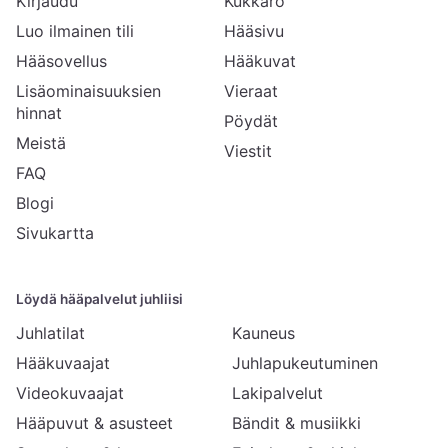
Kirjaudu
Kukkaro
Luo ilmainen tili
Hääsivu
Hääsovellus
Hääkuvat
Lisäominaisuuksien
Vieraat
hinnat
Pöydät
Meistä
Viestit
FAQ
Blogi
Sivukartta
Löydä hääpalvelut juhliisi
Juhlatilat
Kauneus
Hääkuvaajat
Juhlapukeutuminen
Videokuvaajat
Lakipalvelut
Hääpuvut & asusteet
Bändit & musiikki