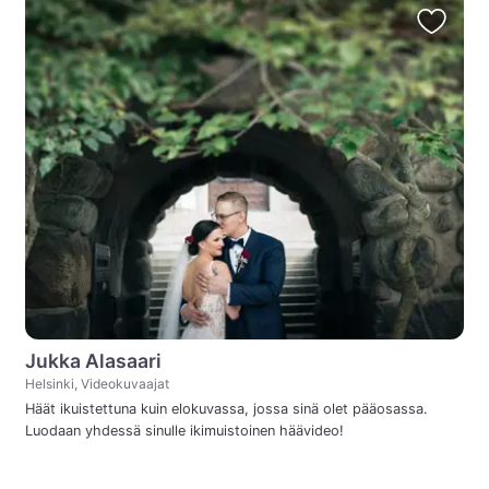
Jukka Alasaari
Helsinki, Videokuvaajat
Häät ikuistettuna kuin elokuvassa, jossa sinä olet pääosassa.
Luodaan yhdessä sinulle ikimuistoinen häävideo!