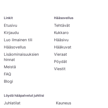
Linkit
Hääsovellus
Etusivu
Tehtävät
Kirjaudu
Kukkaro
Luo ilmainen tili
Hääsivu
Hääsovellus
Hääkuvat
Lisäominaisuuksien
Vieraat
hinnat
Pöydät
Meistä
Viestit
FAQ
Blogi
Löydä hääpalvelut juhliisi
Juhlatilat
Kauneus