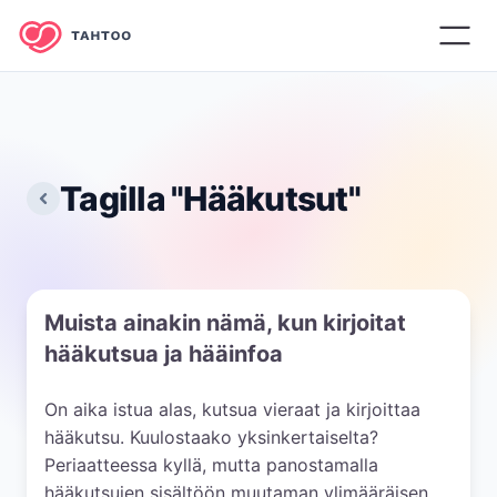
Tagilla "
Hääkutsut
"
Muista ainakin nämä, kun kirjoitat
hääkutsua ja hääinfoa
On aika istua alas, kutsua vieraat ja kirjoittaa
hääkutsu. Kuulostaako yksinkertaiselta?
Periaatteessa kyllä, mutta panostamalla
hääkutsujen sisältöön muutaman ylimääräisen