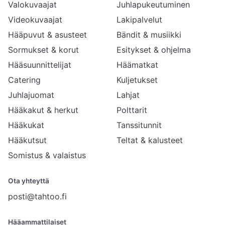
Valokuvaajat
Juhlapukeutuminen
Videokuvaajat
Lakipalvelut
Hääpuvut & asusteet
Bändit & musiikki
Sormukset & korut
Esitykset & ohjelma
Hääsuunnittelijat
Häämatkat
Catering
Kuljetukset
Juhlajuomat
Lahjat
Hääkakut & herkut
Polttarit
Hääkukat
Tanssitunnit
Hääkutsut
Teltat & kalusteet
Somistus & valaistus
Ota yhteyttä
posti@tahtoo.fi
Hääammattilaiset