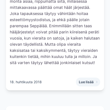
monta asiaa, riippumatta siitä, millaisessa
mittakaavassa päättää omat häät järjestää.
Joka tapauksessa täytyy vähintään hoitaa
esteettömyystodistus, ja ehkä päälle jotain
parempaa Seppälää. Enimmillään sitten taas
hääjärjestelyt voivat pitää parin kiireisenä peräti
vuosia, kun vieraita on satoja, ja kaiken halutaan
olevan täydellistä. Mutta olipa vieraita
kaksisataa tai kaksikymmentä, täytyy vieraiden
kuitenkin tietää, mihin kuuluu tulla ja milloin. Ja
sitä varten täytyy lähettää jonkinlaiset kutsut!
18. huhtikuuta 2018
Lue lisää
,
Kaikki hääkutsuis