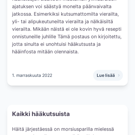
ajatuksen voi säästyä monelta päänvaivalta
jatkossa. Esimerkiksi kutsumattomilta vierailta,
yli- tai alipukeutuneilta vierailta ja nälkäisiltä
vierailta. Mikään näistä ei ole kovin hyvä resepti
onnistuneille juhlille Tämä postaus on kirjoitettu,
jotta sinulta ei unohtuisi hääkutsusta ja
hääinfosta mitään olennaista.
1. marraskuuta 2022
Lue lisää
,
Muista ainakin nä
Kaikki hääkutsuista
Häitä järjestäessä on morsiusparilla mielessä