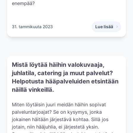
enempää?
31. tammikuuta 2023
Lue lisää
,
9 faktaa vihkisor
Mistä löytää häihin valokuvaaja,
juhlatila, catering ja muut palvelut?
Helpotusta hääpalveluiden etsintään
näillä vinkeillä.
Miten löytäisin juuri meidän häihin sopivat
palveluntarjoajat? Se on kysymys, jonka
jokainen häitään järjestävä kohtaa. Sillä jos
jotain, niin hääjuhlia, ei järjestetä yksin.