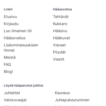
Linkit
Hääsovellus
Etusivu
Tehtävät
Kirjaudu
Kukkaro
Luo ilmainen tili
Hääsivu
Hääsovellus
Hääkuvat
Lisäominaisuuksien
Vieraat
hinnat
Pöydät
Meistä
Viestit
FAQ
Blogi
Löydä hääpalvelut juhliisi
Juhlatilat
Kauneus
Valokuvaajat
Juhlapukeutuminen