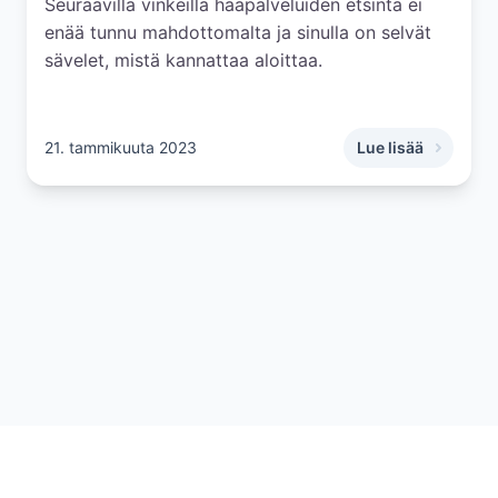
Seuraavilla vinkeillä hääpalveluiden etsintä ei
enää tunnu mahdottomalta ja sinulla on selvät
sävelet, mistä kannattaa aloittaa.
21. tammikuuta 2023
Lue lisää
,
Mistä löytää häihi