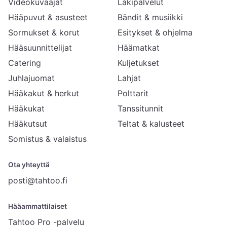
Videokuvaajat
Lakipalvelut
Hääpuvut & asusteet
Bändit & musiikki
Sormukset & korut
Esitykset & ohjelma
Hääsuunnittelijat
Häämatkat
Catering
Kuljetukset
Juhlajuomat
Lahjat
Hääkakut & herkut
Polttarit
Hääkukat
Tanssitunnit
Hääkutsut
Teltat & kalusteet
Somistus & valaistus
Ota yhteyttä
posti@tahtoo.fi
Hääammattilaiset
Tahtoo Pro -palvelu