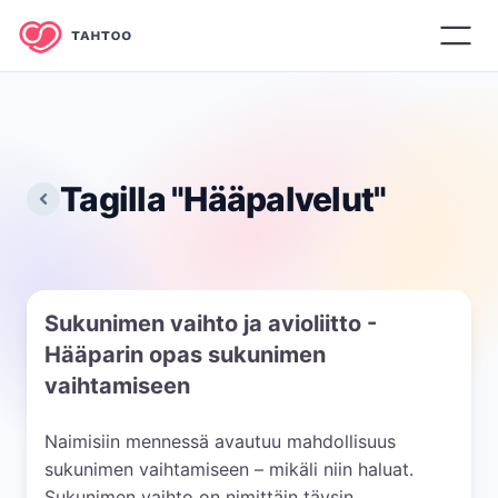
Tagilla "
Hääpalvelut
"
Sukunimen vaihto ja avioliitto -
Hääparin opas sukunimen
vaihtamiseen
Naimisiin mennessä avautuu mahdollisuus
sukunimen vaihtamiseen – mikäli niin haluat.
Sukunimen vaihto on nimittäin täysin