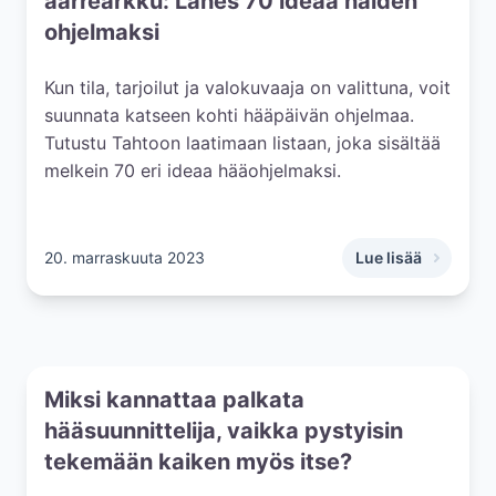
aarrearkku: Lähes 70 ideaa häiden
ohjelmaksi
Kun tila, tarjoilut ja valokuvaaja on valittuna, voit
suunnata katseen kohti hääpäivän ohjelmaa.
Tutustu Tahtoon laatimaan listaan, joka sisältää
melkein 70 eri ideaa hääohjelmaksi.
20. marraskuuta 2023
Lue lisää
,
Hääohjelman suun
Miksi kannattaa palkata
hääsuunnittelija, vaikka pystyisin
tekemään kaiken myös itse?