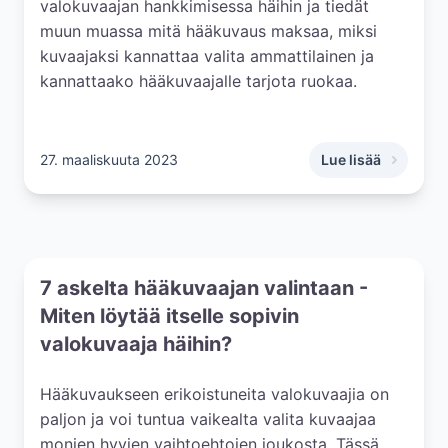
valokuvaajan hankkimisessa häihin ja tiedät
muun muassa mitä hääkuvaus maksaa, miksi
kuvaajaksi kannattaa valita ammattilainen ja
kannattaako hääkuvaajalle tarjota ruokaa.
27. maaliskuuta 2023
Lue lisää
,
Hääkuvaaja 2026:
7 askelta hääkuvaajan valintaan -
Miten löytää itselle sopivin
valokuvaaja häihin?
Hääkuvaukseen erikoistuneita valokuvaajia on
paljon ja voi tuntua vaikealta valita kuvaajaa
monien hyvien vaihtoehtojen joukosta. Tässä