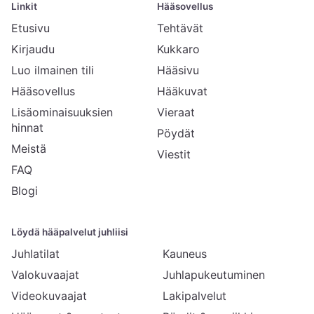
Linkit
Hääsovellus
Etusivu
Tehtävät
Kirjaudu
Kukkaro
Luo ilmainen tili
Hääsivu
Hääsovellus
Hääkuvat
Lisäominaisuuksien
Vieraat
hinnat
Pöydät
Meistä
Viestit
FAQ
Blogi
Löydä hääpalvelut juhliisi
Juhlatilat
Kauneus
Valokuvaajat
Juhlapukeutuminen
Videokuvaajat
Lakipalvelut