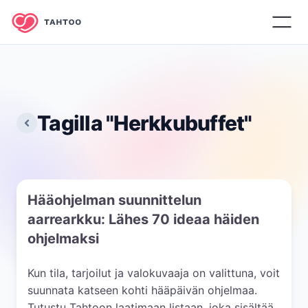
Tagilla "
Herkkubuffet
"
Hääohjelman suunnittelun
aarrearkku: Lähes 70 ideaa häiden
ohjelmaksi
Kun tila, tarjoilut ja valokuvaaja on valittuna, voit
suunnata katseen kohti hääpäivän ohjelmaa.
Tutustu Tahtoon laatimaan listaan, joka sisältää