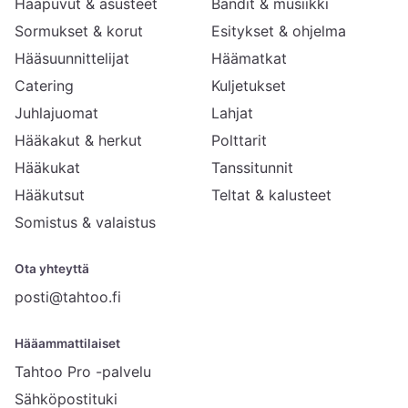
Hääpuvut & asusteet
Bändit & musiikki
Sormukset & korut
Esitykset & ohjelma
Hääsuunnittelijat
Häämatkat
Catering
Kuljetukset
Juhlajuomat
Lahjat
Hääkakut & herkut
Polttarit
Hääkukat
Tanssitunnit
Hääkutsut
Teltat & kalusteet
Somistus & valaistus
Ota yhteyttä
posti@tahtoo.fi
Hääammattilaiset
Tahtoo Pro -palvelu
Sähköpostituki