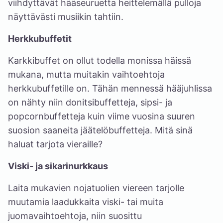
viihdyttävät hääseuruetta heittelemällä pulloja
näyttävästi musiikin tahtiin.
Herkkubuffetit
Karkkibuffet on ollut todella monissa häissä
mukana, mutta muitakin vaihtoehtoja
herkkubuffetille on. Tähän mennessä hääjuhlissa
on nähty niin donitsibuffetteja, sipsi- ja
popcornbuffetteja kuin viime vuosina suuren
suosion saaneita jäätelöbuffetteja. Mitä sinä
haluat tarjota vieraille?
Viski- ja sikarinurkkaus
Laita mukavien nojatuolien viereen tarjolle
muutamia laadukkaita viski- tai muita
juomavaihtoehtoja, niin suosittu