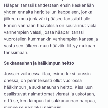
Hääpari tanssii kahdestaan ensin keskenään
yhden ennalta harjoitellun kappaleen, jonka
jälkeen muu juhlaväki pääsee tanssilattialle.
Ennen vanhaan häävalssia on seurannut vielä
vanhempien valssi, jossa hääpari tanssii
vuorotellen kummankin vanhempien kanssa ja
vasta sen jälkeen muu hääväki liittyy mukaan
tanssimaan.
Sukkanauhan ja hääkimpun heitto
Jossain vaiheessa iltaa, esimerkiksi tanssin
ohessa, on perinteisesti ollut vuorossa
hääkimpun ja sukkanauhan heitto. Kisailuun
osallistuvat naimattomat vieraat ja uskotaan,
että se, ken kimpun tai sukkanauhan nappaa,
menee seuraavaksi naimisiin.