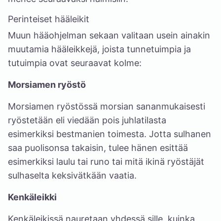
Perinteiset hääleikit
Muun hääohjelman sekaan valitaan usein ainakin
muutamia hääleikkejä, joista tunnetuimpia ja
tutuimpia ovat seuraavat kolme:
Morsiamen ryöstö
Morsiamen ryöstössä morsian sananmukaisesti
ryöstetään eli viedään pois juhlatilasta
esimerkiksi bestmanien toimesta. Jotta sulhanen
saa puolisonsa takaisin, tulee hänen esittää
esimerkiksi laulu tai runo tai mitä ikinä ryöstäjät
sulhaselta keksivätkään vaatia.
Kenkäleikki
Kenkäleikissä nauretaan yhdessä sille, kuinka