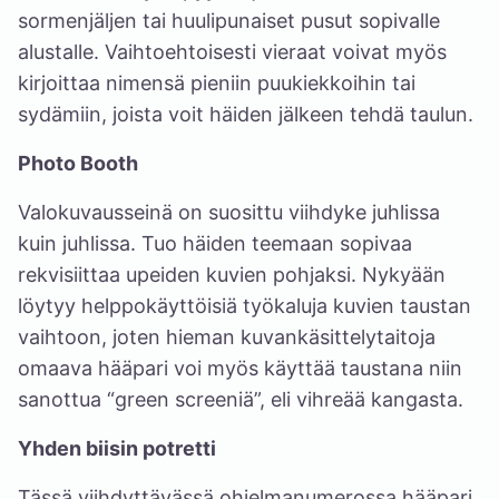
sormenjäljen tai huulipunaiset pusut sopivalle
alustalle. Vaihtoehtoisesti vieraat voivat myös
kirjoittaa nimensä pieniin puukiekkoihin tai
sydämiin, joista voit häiden jälkeen tehdä taulun.
Photo Booth
Valokuvausseinä on suosittu viihdyke juhlissa
kuin juhlissa. Tuo häiden teemaan sopivaa
rekvisiittaa upeiden kuvien pohjaksi. Nykyään
löytyy helppokäyttöisiä työkaluja kuvien taustan
vaihtoon, joten hieman kuvankäsittelytaitoja
omaava hääpari voi myös käyttää taustana niin
sanottua “green screeniä”, eli vihreää kangasta.
Yhden biisin potretti
Tässä viihdyttävässä ohjelmanumerossa hääpari