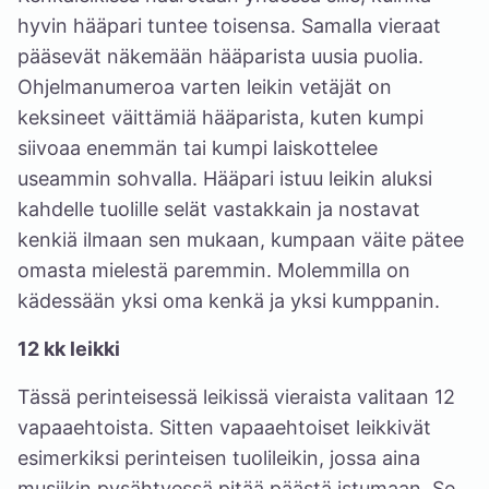
hyvin hääpari tuntee toisensa. Samalla vieraat
pääsevät näkemään hääparista uusia puolia.
Ohjelmanumeroa varten leikin vetäjät on
keksineet väittämiä hääparista, kuten kumpi
siivoaa enemmän tai kumpi laiskottelee
useammin sohvalla. Hääpari istuu leikin aluksi
kahdelle tuolille selät vastakkain ja nostavat
kenkiä ilmaan sen mukaan, kumpaan väite pätee
omasta mielestä paremmin. Molemmilla on
kädessään yksi oma kenkä ja yksi kumppanin.
12 kk leikki
Tässä perinteisessä leikissä vieraista valitaan 12
vapaaehtoista. Sitten vapaaehtoiset leikkivät
esimerkiksi perinteisen tuolileikin, jossa aina
musiikin pysähtyessä pitää päästä istumaan. Se