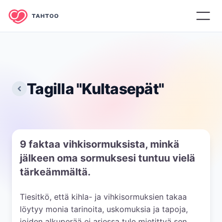
Tagilla "
Kultasepät
"
9 faktaa vihkisormuksista, minkä
jälkeen oma sormuksesi tuntuu vielä
tärkeämmältä.
Tiesitkö, että kihla- ja vihkisormuksien takaa
löytyy monia tarinoita, uskomuksia ja tapoja,
joiden alkuperää ei arjessa tule mietittyä sen