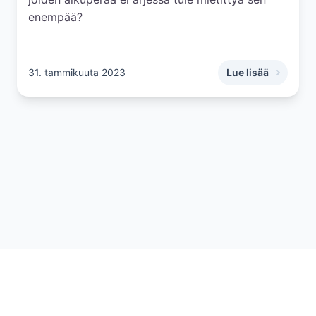
enempää?
31. tammikuuta 2023
Lue lisää
,
9 faktaa vihkisor