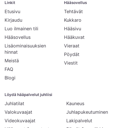
Linkit
Hääsovellus
Etusivu
Tehtävät
Kirjaudu
Kukkaro
Luo ilmainen tili
Hääsivu
Hääsovellus
Hääkuvat
Lisäominaisuuksien
Vieraat
hinnat
Pöydät
Meistä
Viestit
FAQ
Blogi
Löydä hääpalvelut juhliisi
Juhlatilat
Kauneus
Valokuvaajat
Juhlapukeutuminen
Videokuvaajat
Lakipalvelut