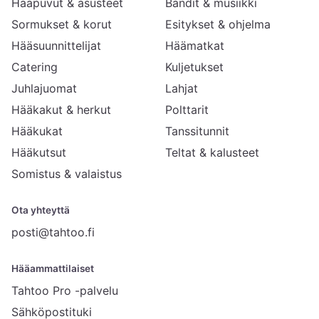
Hääpuvut & asusteet
Bändit & musiikki
Sormukset & korut
Esitykset & ohjelma
Hääsuunnittelijat
Häämatkat
Catering
Kuljetukset
Juhlajuomat
Lahjat
Hääkakut & herkut
Polttarit
Hääkukat
Tanssitunnit
Hääkutsut
Teltat & kalusteet
Somistus & valaistus
Ota yhteyttä
posti@tahtoo.fi
Hääammattilaiset
Tahtoo Pro -palvelu
Sähköpostituki