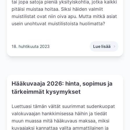
tai jopa satoja pieniä yksityiskohtia, jotka kaikki
pitäisi muistaa hoitaa. Siksi häiden valmiit
muistilistat ovat niin oiva apu. Mutta mitkä asiat
usein unohtuvat muistilistoista huolimatta?
18. huhtikuuta 2023
Lue lisää
,
Häiden muistilista
Hääkuvaaja 2026: hinta, sopimus ja
tärkeimmät kysymykset
Luettuasi tämän vältät suurimmat sudenkuopat
valokuvaajan hankkimisessa häihin ja tiedät
muun muassa mitä hääkuvaus maksaa, miksi
kuvaajaksi kannattaa valita ammattilainen ja