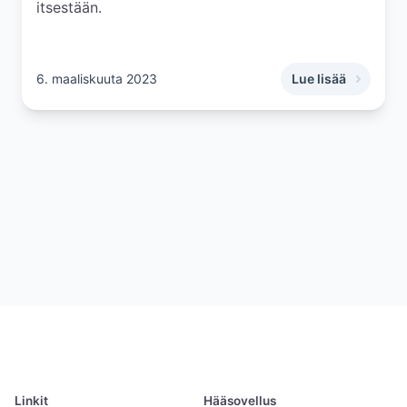
itsestään.
6. maaliskuuta 2023
Lue lisää
,
7 askelta hääkuvaa
Linkit
Hääsovellus