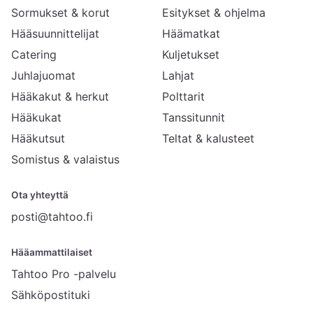
Sormukset & korut
Esitykset & ohjelma
Hääsuunnittelijat
Häämatkat
Catering
Kuljetukset
Juhlajuomat
Lahjat
Hääkakut & herkut
Polttarit
Hääkukat
Tanssitunnit
Hääkutsut
Teltat & kalusteet
Somistus & valaistus
Ota yhteyttä
posti@tahtoo.fi
Hääammattilaiset
Tahtoo Pro -palvelu
Sähköpostituki