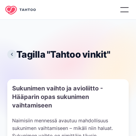
Tagilla "
Tahtoo vinkit
"
Sukunimen vaihto ja avioliitto -
Hääparin opas sukunimen
vaihtamiseen
Naimisiin mennessä avautuu mahdollisuus
sukunimen vaihtamiseen – mikäli niin haluat.
Sukunimen vaihto on nimittäin täysin