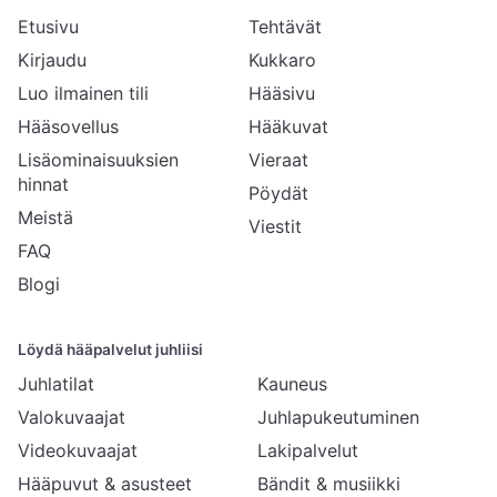
Etusivu
Tehtävät
Kirjaudu
Kukkaro
Luo ilmainen tili
Hääsivu
Hääsovellus
Hääkuvat
Lisäominaisuuksien
Vieraat
hinnat
Pöydät
Meistä
Viestit
FAQ
Blogi
Löydä hääpalvelut juhliisi
Juhlatilat
Kauneus
Valokuvaajat
Juhlapukeutuminen
Videokuvaajat
Lakipalvelut
Hääpuvut & asusteet
Bändit & musiikki