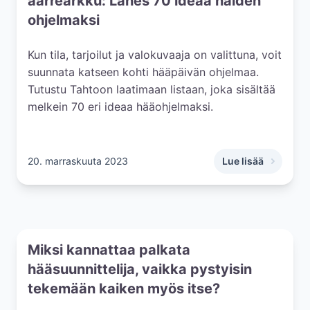
aarrearkku: Lähes 70 ideaa häiden
ohjelmaksi
Kun tila, tarjoilut ja valokuvaaja on valittuna, voit
suunnata katseen kohti hääpäivän ohjelmaa.
Tutustu Tahtoon laatimaan listaan, joka sisältää
melkein 70 eri ideaa hääohjelmaksi.
20. marraskuuta 2023
Lue lisää
,
Hääohjelman suun
Miksi kannattaa palkata
hääsuunnittelija, vaikka pystyisin
tekemään kaiken myös itse?