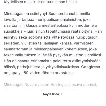
täydellisen musiikillisen tunnelman häihin.

Mindaugas on esiintynyt Suomen tunnetuimmilla 
lavoilla ja tarjoaa monipuolisen ohjelmiston, joka 
sisältää niin klassisia mestariteoksia kuin moderneja 
suosikkeja – juuri sinun tapahtumaasi räätälöitynä. Hän 
esiintyy sekä soolona että yhteistyössä huipputason 
sellistien, viulistien tai laulajien kanssa, varmistaen 
saumattoman ja mieleenpainuvan kokemuksen, joka 
tekee vaikutuksen ja jättää pysyvän muiston vieraillesi. 
Hän on saanut erinomaista palautetta esiintymisistään 
häissä, perhejuhlissa ja yritystilaisuuksissa. Googlessa 
on jopa yli 60 viiden tähden arvostelua

Mindaugas Neverovas on Helsingissä asuva pianisti, 
joka on menestynyt useissa kansainvälisissä 
Näytä lisää
pianokilpailuissa. Hän esiintyy säännöllisesti 
musiikkifestivaaleilla Suomessa sekä ulkomailla.
