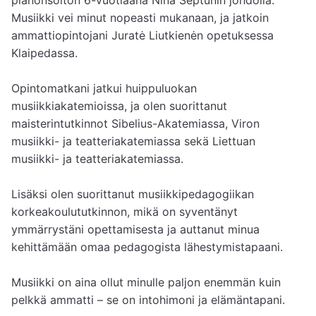
Musiikki vei minut nopeasti mukanaan, ja jatkoin 
ammattiopintojani Juratė Liutkienėn opetuksessa 
Klaipedassa.

Opintomatkani jatkui huippuluokan 
musiikkiakatemioissa, ja olen suorittanut 
maisterintutkinnot Sibelius-Akatemiassa, Viron 
musiikki- ja teatteriakatemiassa sekä Liettuan 
musiikki- ja teatteriakatemiassa.

Lisäksi olen suorittanut musiikkipedagogiikan 
korkeakoulututkinnon, mikä on syventänyt 
ymmärrystäni opettamisesta ja auttanut minua 
kehittämään omaa pedagogista lähestymistapaani.

Musiikki on aina ollut minulle paljon enemmän kuin 
pelkkä ammatti – se on intohimoni ja elämäntapani.
