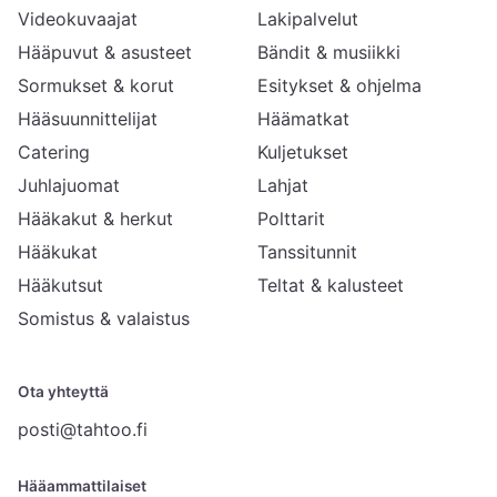
Videokuvaajat
Lakipalvelut
Hääpuvut & asusteet
Bändit & musiikki
Sormukset & korut
Esitykset & ohjelma
Hääsuunnittelijat
Häämatkat
Catering
Kuljetukset
Juhlajuomat
Lahjat
Hääkakut & herkut
Polttarit
Hääkukat
Tanssitunnit
Hääkutsut
Teltat & kalusteet
Somistus & valaistus
Ota yhteyttä
posti@tahtoo.fi
Hääammattilaiset