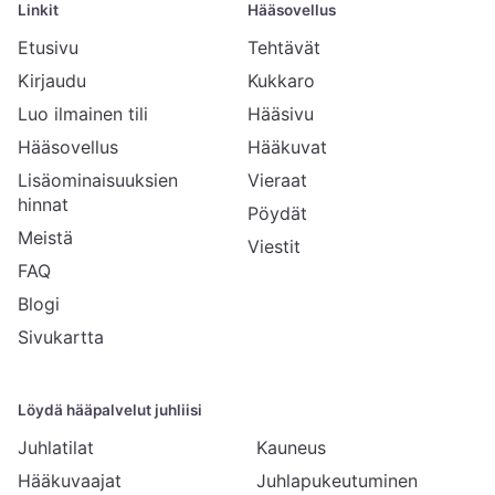
Linkit
Hääsovellus
Etusivu
Tehtävät
Kirjaudu
Kukkaro
Luo ilmainen tili
Hääsivu
Hääsovellus
Hääkuvat
Lisäominaisuuksien
Vieraat
hinnat
Pöydät
Meistä
Viestit
FAQ
Blogi
Sivukartta
Löydä hääpalvelut juhliisi
Juhlatilat
Kauneus
Hääkuvaajat
Juhlapukeutuminen