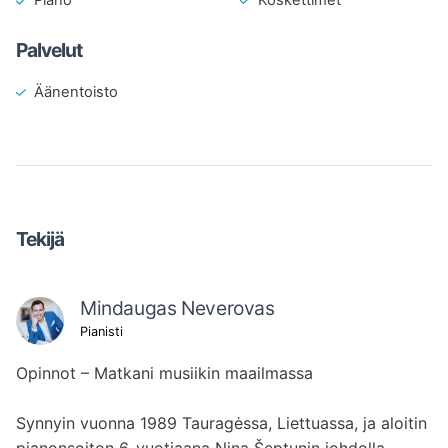
Piano
Palvelut
Äänentoisto
Tekijä
Mindaugas Neverovas
Pianisti
Opinnot – Matkani musiikin maailmassa

Synnyin vuonna 1989 Tauragėssa, Liettuassa, ja aloitin 
pianonsoiton 6-vuotiaana Nina Šeptunin johdolla. 