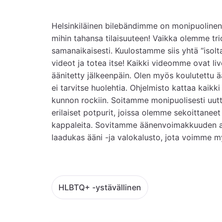
Helsinkiläinen bilebändimme on monipuolinen j
mihin tahansa tilaisuuteen! Vaikka olemme trio
samanaikaisesti. Kuulostamme siis yhtä “isolta
videot ja totea itse! Kaikki videomme ovat live
äänitetty jälkeenpäin. Olen myös koulutettu ä
ei tarvitse huolehtia. Ohjelmisto kattaa kaikki
kunnon rockiin. Soitamme monipuolisesti uutt
erilaiset potpurit, joissa olemme sekoittaneet p
kappaleita. Sovitamme äänenvoimakkuuden aina
laadukas ääni -ja valokalusto, jota voimme m
HLBTQ+ -ystävällinen