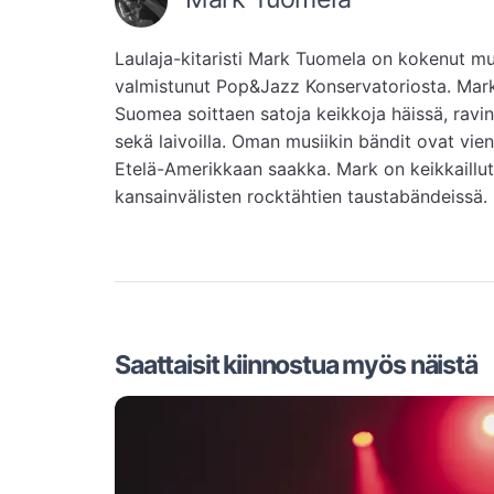
Laulaja-kitaristi Mark Tuomela on kokenut mu
valmistunut Pop&Jazz Konservatoriosta. Mark
Suomea soittaen satoja keikkoja häissä, ravinto
sekä laivoilla. Oman musiikin bändit ovat vien
Etelä-Amerikkaan saakka. Mark on keikkaillut l
kansainvälisten rocktähtien taustabändeissä.
Saattaisit kiinnostua myös näistä