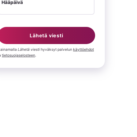
Hääpäivä
Lähetä viesti
ainamalla
⁨Lähetä viesti⁩
hyväksyt palvelun
käyttöehdot
a
tietosuojaselosteen
.