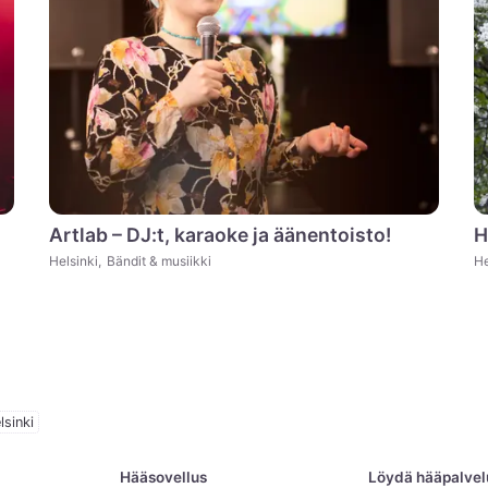
Artlab – DJ:t, karaoke ja äänentoisto!
H
Helsinki
,
Bändit & musiikki
He
lsinki
Hääsovellus
Löydä hääpalvelut