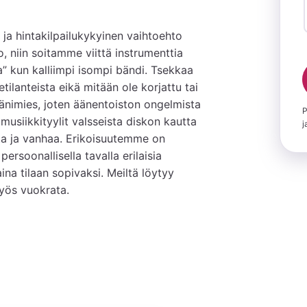
a hintakilpailukykyinen vaihtoehto 
, niin soitamme viittä instrumenttia 
” kun kalliimpi isompi bändi. Tsekkaa 
tilanteista eikä mitään ole korjattu tai 
änimies, joten äänentoiston ongelmista 
P
 musiikkityylit valsseista diskon kautta 
j
a ja vanhaa. Erikoisuutemme on 
ersoonallisella tavalla erilaisia 
 tilaan sopivaksi. Meiltä löytyy 
yös vuokrata.