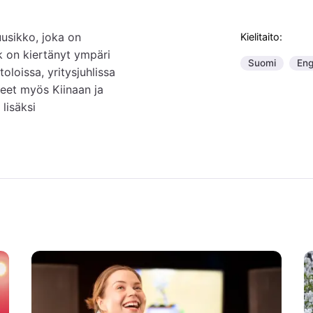
usikko, joka on 
Kielitaito:
 on kiertänyt ympäri 
Suomi
Eng
loissa, yritysjuhlissa 
eet myös Kiinaan ja 
isäksi 