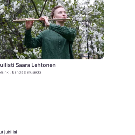
uilisti Saara Lehtonen
lsinki
,
Bändit & musiikki
 juhliisi