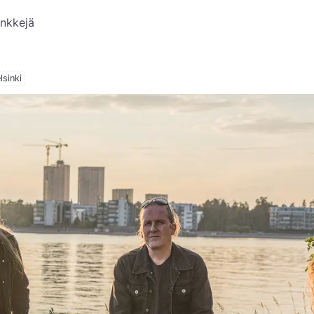
inkkejä
lsinki