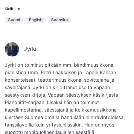
Kielitaito:
Suomi
English
Svenska
Jyrki
Jyrki on toiminut pitkään mm. bändimuusikkona, 
pianistina (mm. Petri Laaksosen ja Tapani Kansan 
konserteissa), teatterimuusikkona, sovittajana ja 
säveltäjänä. Jyrki on kirjoittanut useita vapaan 
säestyksen kirjoja, Vapaan säestyksen käsikirjasta 
Pianohitit-sarjaan. Lisäksi hän on toiminut 
kapellimestarina, säestäjänä ja keikkamuusikkona 
kiertäen Suomea omalla bändillään niin ravintoloissa, 
tanssilavoilla kuin yritysjuhlissakin. Hän on myös 
suosittu monipuolinen laulajien säestäjä, 