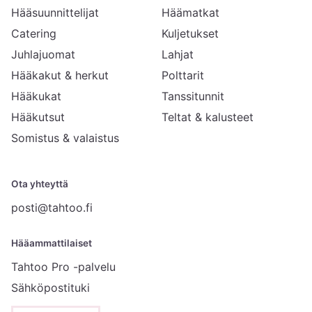
Hääsuunnittelijat
Häämatkat
Catering
Kuljetukset
Juhlajuomat
Lahjat
Hääkakut & herkut
Polttarit
Hääkukat
Tanssitunnit
Hääkutsut
Teltat & kalusteet
Somistus & valaistus
Ota yhteyttä
posti@tahtoo.fi
Hääammattilaiset
Tahtoo Pro -palvelu
Sähköpostituki