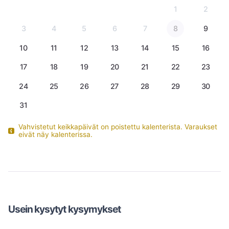
1
2
3
4
5
6
7
8
9
10
11
12
13
14
15
16
17
18
19
20
21
22
23
24
25
26
27
28
29
30
31
Vahvistetut keikkapäivät on poistettu kalenterista. Varaukset
eivät näy kalenterissa.
Usein kysytyt kysymykset