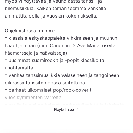
myös viihdyttävää ja vauhdikasta tanssi- ja 
bilemusiikkia. Kaiken tämän teemme vankalla 
ammattitaidolla ja vuosien kokemuksella.

Ohjelmistossa on mm.:

* klassisia esityskappaleita vihkimiseen ja muuhun 
hääohjelmaan (mm. Canon in D, Ave Maria, useita 
häämarsseja ja häävalsseja)

* uusimmat suomirockit ja -popit klassikoita 
unohtamatta

* vanhaa tanssimusiikkia valsseineen ja tangoineen 
oikeassa tanssitempossa soitettuna

* parhaat ulkomaiset pop/rock-coverit 
vuosikymmenten varrelta

* soulin ja diskon helmet, parhaat finnhitit ja iskelmät

Näytä lisää
* iki-ihanat jazz- ja lattariklassikot

* sekä paljon muuta!
