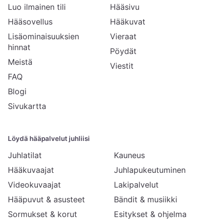
Luo ilmainen tili
Hääsivu
Hääsovellus
Hääkuvat
Lisäominaisuuksien
Vieraat
hinnat
Pöydät
Meistä
Viestit
FAQ
Blogi
Sivukartta
Löydä hääpalvelut juhliisi
Juhlatilat
Kauneus
Hääkuvaajat
Juhlapukeutuminen
Videokuvaajat
Lakipalvelut
Hääpuvut & asusteet
Bändit & musiikki
Sormukset & korut
Esitykset & ohjelma