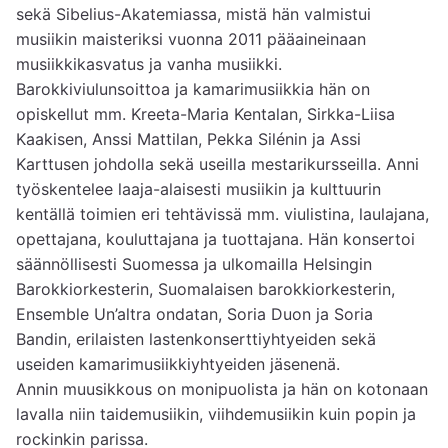
sekä Sibelius-Akatemiassa, mistä hän valmistui 
musiikin maisteriksi vuonna 2011 pääaineinaan 
musiikkikasvatus ja vanha musiikki. 
Barokkiviulunsoittoa ja kamarimusiikkia hän on 
opiskellut mm. Kreeta-Maria Kentalan, Sirkka-Liisa 
Kaakisen, Anssi Mattilan, Pekka Silénin ja Assi 
Karttusen johdolla sekä useilla mestarikursseilla. Anni 
työskentelee laaja-alaisesti musiikin ja kulttuurin 
kentällä toimien eri tehtävissä mm. viulistina, laulajana, 
opettajana, kouluttajana ja tuottajana. Hän konsertoi 
säännöllisesti Suomessa ja ulkomailla Helsingin 
Barokkiorkesterin, Suomalaisen barokkiorkesterin, 
Ensemble Un’altra ondatan, Soria Duon ja Soria 
Bandin, erilaisten lastenkonserttiyhtyeiden sekä 
useiden kamarimusiikkiyhtyeiden jäsenenä.

Annin muusikkous on monipuolista ja hän on kotonaan 
lavalla niin taidemusiikin, viihdemusiikin kuin popin ja 
rockinkin parissa. 