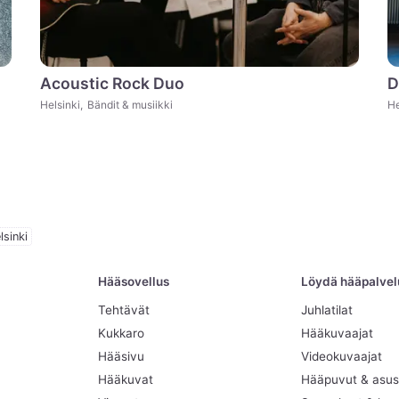
Acoustic Rock Duo
D
Helsinki
,
Bändit & musiikki
He
lsinki
Hääsovellus
Löydä hääpalvelut
Tehtävät
Juhlatilat
Kukkaro
Hääkuvaajat
Hääsivu
Videokuvaajat
Hääkuvat
Hääpuvut & asus