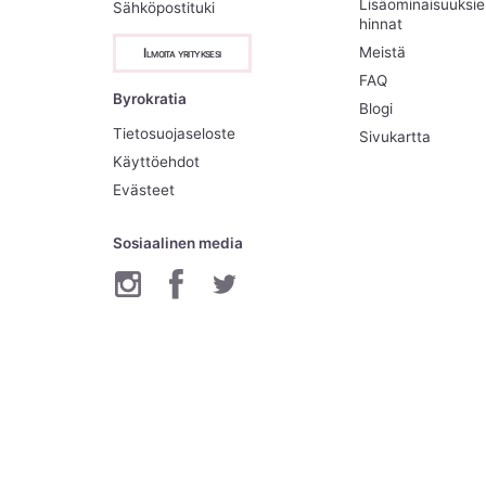
Lisäominaisuuksi
Sähköpostituki
hinnat
Meistä
Ilmoita yrityksesi
FAQ
Byrokratia
Blogi
Tietosuojaseloste
Sivukartta
Käyttöehdot
Evästeet
Sosiaalinen media