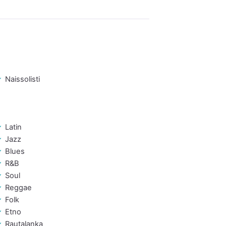
Naissolisti
Latin
Jazz
Blues
R&B
Soul
Reggae
Folk
Etno
Rautalanka