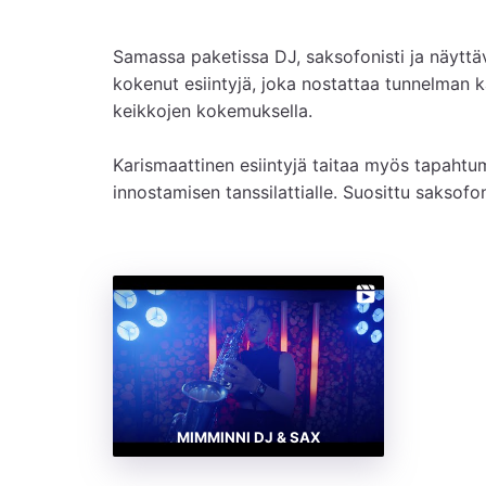
Samassa paketissa DJ, saksofonisti ja näyttäv
kokenut esiintyjä, joka nostattaa tunnelman k
keikkojen kokemuksella.

Karismaattinen esiintyjä taitaa myös tapahtum
innostamisen tanssilattialle. Suosittu saksof
MIMMINNI DJ & SAX