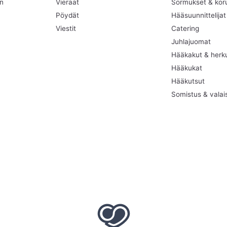
en
Vieraat
Sormukset & kor
Pöydät
Hääsuunnittelijat
Viestit
Catering
Juhlajuomat
Hääkakut & herk
Hääkukat
Hääkutsut
Somistus & valai