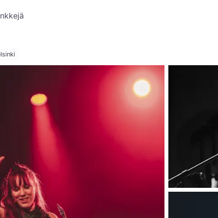
inkkejä
lsinki