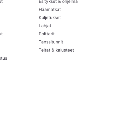
ut
Esitykset & ohjelma
Häämatkat
Kuljetukset
Lahjat
ut
Polttarit
Tanssitunnit
Teltat & kalusteet
stus