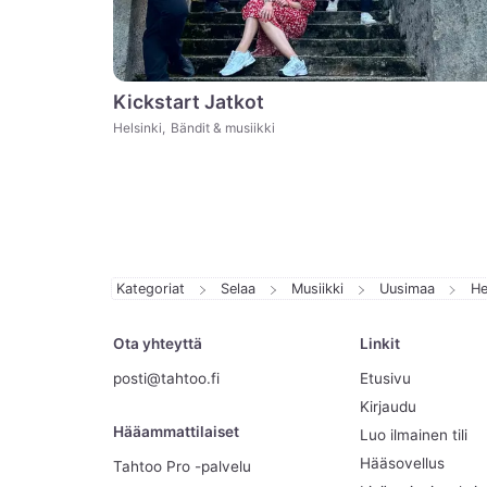
Kickstart Jatkot
Helsinki
,
Bändit & musiikki
Kategoriat
Selaa
Musiikki
Uusimaa
He
Ota yhteyttä
Linkit
posti@tahtoo.fi
Etusivu
Kirjaudu
Hääammattilaiset
Luo ilmainen tili
Hääsovellus
Tahtoo Pro -palvelu