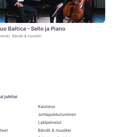
uo Baltica - Sello ja Piano
lsinki
,
Bändit & musiikki
 juhliisi
Kauneus
Juhlapukeutuminen
Lakipalvelut
teet
Bändit & musiikki