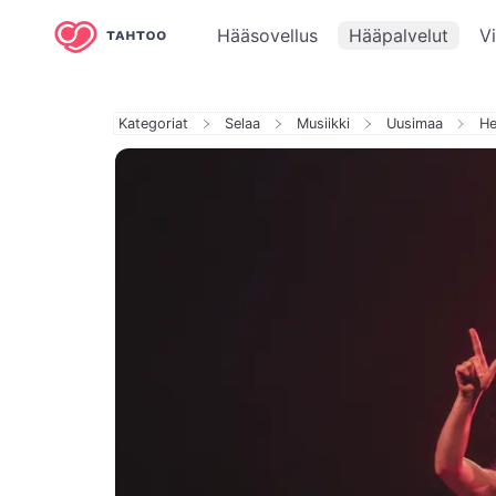
Hääsovellus
Hääpalvelut
V
Kategoriat
Selaa
Musiikki
Uusimaa
He