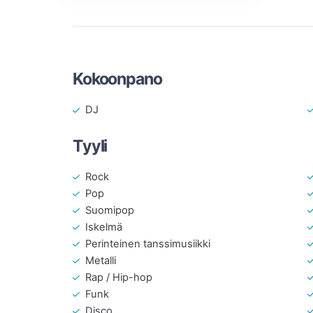
Kokoonpano
DJ
Tyyli
Rock
Pop
Suomipop
Iskelmä
Perinteinen tanssimusiikki
Metalli
Rap / Hip-hop
Funk
Disco