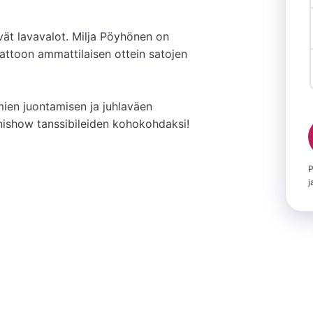
ät lavavalot. Milja Pöyhönen on 
attoon ammattilaisen ottein satojen 
ien juontamisen ja juhlaväen 
onishow tanssibileiden kohokohdaksi!
P
j