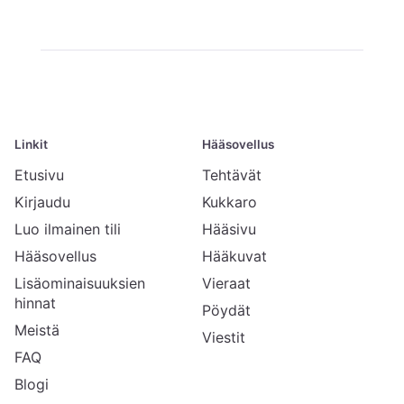
Linkit
Hääsovellus
Etusivu
Tehtävät
Kirjaudu
Kukkaro
Luo ilmainen tili
Hääsivu
Hääsovellus
Hääkuvat
Lisäominaisuuksien
Vieraat
hinnat
Pöydät
Meistä
Viestit
FAQ
Blogi