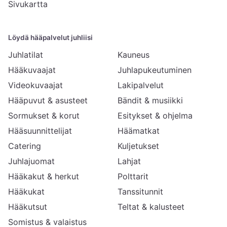
Sivukartta
Löydä hääpalvelut juhliisi
Juhlatilat
Kauneus
Hääkuvaajat
Juhlapukeutuminen
Videokuvaajat
Lakipalvelut
Hääpuvut & asusteet
Bändit & musiikki
Sormukset & korut
Esitykset & ohjelma
Hääsuunnittelijat
Häämatkat
Catering
Kuljetukset
Juhlajuomat
Lahjat
Hääkakut & herkut
Polttarit
Hääkukat
Tanssitunnit
Hääkutsut
Teltat & kalusteet
Somistus & valaistus