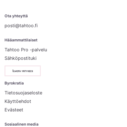
Ota yhteyttä
posti@tahtoo.fi
Hääammattilaiset
Tahtoo Pro -palvelu
Sähköpostituki
Ilmoita yrityksesi
Byrokratia
Tietosuojaseloste
Käyttöehdot
Evästeet
Sosiaalinen media