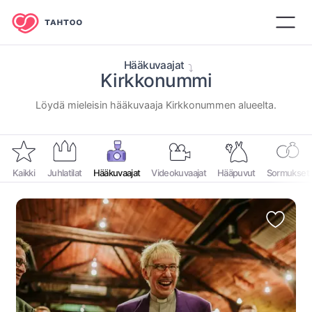
Hääkuvaajat
Kirkkonummi
⁨Löydä mieleisin hääkuvaaja ⁨Kirkkonummen⁩ alueelta.⁩
Kaikki
Juhlatilat
Hääkuvaajat
Videokuvaajat
Hääpuvut
Sormukset