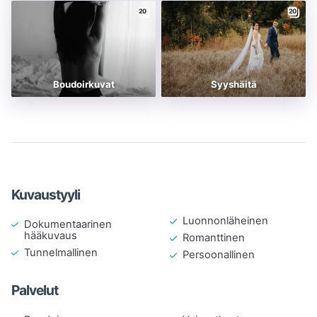
20
20
Boudoirkuvat
Syyshäitä
Kuvaustyyli
Luonnonläheinen
Dokumentaarinen
hääkuvaus
Romanttinen
Tunnelmallinen
Persoonallinen
Palvelut