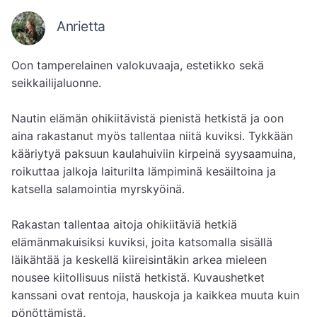
Anrietta
Oon tamperelainen valokuvaaja, estetikko sekä 
seikkailijaluonne. 

Nautin elämän ohikiitävistä pienistä hetkistä ja oon 
aina rakastanut myös tallentaa niitä kuviksi. Tykkään 
kääriytyä paksuun kaulahuiviin kirpeinä syysaamuina, 
roikuttaa jalkoja laiturilta lämpiminä kesäiltoina ja 
katsella salamointia myrskyöinä. 

Rakastan tallentaa aitoja ohikiitäviä hetkiä 
elämänmakuisiksi kuviksi, joita katsomalla sisällä 
läikähtää ja keskellä kiireisintäkin arkea mieleen 
nousee kiitollisuus niistä hetkistä. Kuvaushetket 
kanssani ovat rentoja, hauskoja ja kaikkea muuta kuin 
pönöttämistä. 