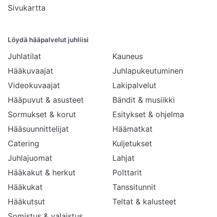
Sivukartta
Löydä hääpalvelut juhliisi
Juhlatilat
Kauneus
Hääkuvaajat
Juhlapukeutuminen
Videokuvaajat
Lakipalvelut
Hääpuvut & asusteet
Bändit & musiikki
Sormukset & korut
Esitykset & ohjelma
Hääsuunnittelijat
Häämatkat
Catering
Kuljetukset
Juhlajuomat
Lahjat
Hääkakut & herkut
Polttarit
Hääkukat
Tanssitunnit
Hääkutsut
Teltat & kalusteet
Somistus & valaistus