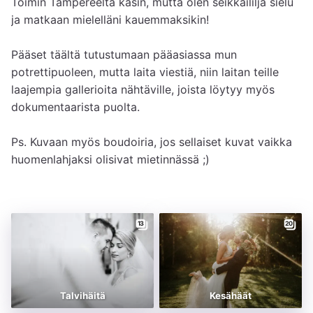
Toimin Tampereelta käsin, mutta olen seikkaililja sielu 
ja matkaan mielelläni kauemmaksikin! 

Pääset täältä tutustumaan pääasiassa mun 
potrettipuoleen, mutta laita viestiä, niin laitan teille 
laajempia gallerioita nähtäville, joista löytyy myös 
dokumentaarista puolta.

Ps. Kuvaan myös boudoiria, jos sellaiset kuvat vaikka 
huomenlahjaksi olisivat mietinnässä ;) 
13
20
Talvihäitä
Kesähäät