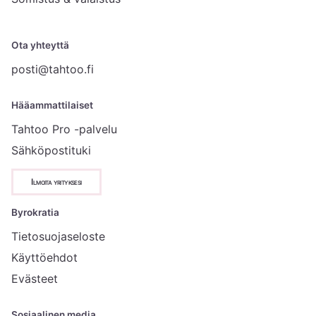
Ota yhteyttä
posti@tahtoo.fi
Hääammattilaiset
Tahtoo Pro -palvelu
Sähköpostituki
Ilmoita yrityksesi
Byrokratia
Tietosuojaseloste
Käyttöehdot
Evästeet
Sosiaalinen media