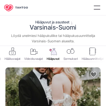
Hääpuvut ja asusteet
Varsinais-Suomi
⁨Löydä unelmiesi hääpukuliike tai hääpukusuunnittelija
⁨Varsinais-Suomen⁩ alueelta.⁩
t
Hääkuvaajat
Videokuvaajat
Hääpuvut
Sormukset
Hääsuunnittelijat