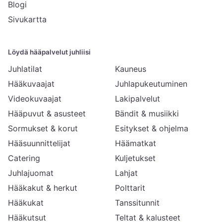
Blogi
Sivukartta
Löydä hääpalvelut juhliisi
Juhlatilat
Kauneus
Hääkuvaajat
Juhlapukeutuminen
Videokuvaajat
Lakipalvelut
Hääpuvut & asusteet
Bändit & musiikki
Sormukset & korut
Esitykset & ohjelma
Hääsuunnittelijat
Häämatkat
Catering
Kuljetukset
Juhlajuomat
Lahjat
Hääkakut & herkut
Polttarit
Hääkukat
Tanssitunnit
Hääkutsut
Teltat & kalusteet