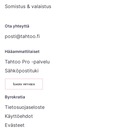
Somistus & valaistus
Ota yhteyttä
posti@tahtoo.fi
Hääammattilaiset
Tahtoo Pro -palvelu
Sähköpostituki
Ilmoita yrityksesi
Byrokratia
Tietosuojaseloste
Käyttöehdot
Evästeet