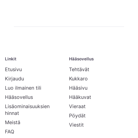
Linkit
Hääsovellus
Etusivu
Tehtävät
Kirjaudu
Kukkaro
Luo ilmainen tili
Hääsivu
Hääsovellus
Hääkuvat
Lisäominaisuuksien
Vieraat
hinnat
Pöydät
Meistä
Viestit
FAQ