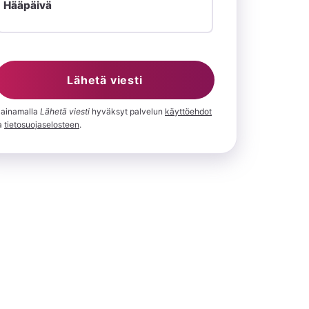
Hääpäivä
Lähetä viesti
ainamalla
⁨Lähetä viesti⁩
hyväksyt palvelun
käyttöehdot
a
tietosuojaselosteen
.