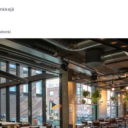
inkkejä
elsinki