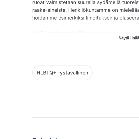
ruoat valmistetaan suurella sydämellä tuoreis
raaka-aineista. Henkilökuntamme on mielellä
hoidamme esimerkiksi liinoituksen ja plaseera
Mikäli tarvitsette häihin ohjelmaa, olemme m
Näytä lisä
Kauttamme onnistuu DJ-palvelut ja mielellää
esimerkiksi livemusiikkia tai muuta ohjelmaa 
sopimuksella. Ravintolasta löytyy äänentoisto 
soittaa soittolistoja esimerkiksi spotifyn kautt
HLBTQ+ -ystävällinen
Järjestämme yksityistilaisuuksia arkisin kello 
viihtyä aina 02 saakka. Viikonloppuisin voit 
myös aiemmin.
