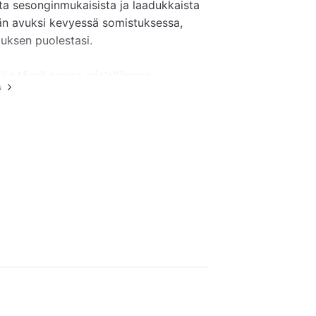
ta sesonginmukaisista ja laadukkaista 
än avuksi kevyessä somistuksessa, 
uksen puolestasi.

yös tässä apuna mielellämme. 
ä
n myös olemme avuksi kilpailuttamaan 
tilaisuuteen. Nämä toteutetaan omalla 
taustamusiikille, eli mahdollista on 
a.

16:30 alkaen ja meillä vieraat saavat 
aloittaa juhlasi sopimuksen mukaan 