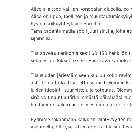
Alice sijaitsee Vallilan Konepajan alueella, co
Alice on upea, teollinen ja muuntautumiskykyine
hyvien kulkuyhteyksien varrella.

Tämä tapahtumatila sopii juuri sinulle, joka etsit
sijainnilla.

Tila soveltuu erinomaisesti 60-150 henkilön ti
sekä esimerkiksi erikseen varattava karaoke-
Tilaisuuden järjestämiseen kuuluu koko ravint
asti. Tämä tarkoittaa, että suunnittelemme ka
lukien ideointi, suunnittelu ja toteutus. Olem
sinä voit nauttia tärkeimmästä päivästäsi huole
hoidamme kaiken huolellisesti ammattitaidoll
Pyrimme takaamaan kaikkien viihtyvyyden henki
asenteella, oli kyse sitten cocktailtilaisuudesta 