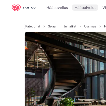
Hääsovellus
Hääpalvelut
V
Kategoriat
Selaa
Juhlatilat
Uusimaa
H