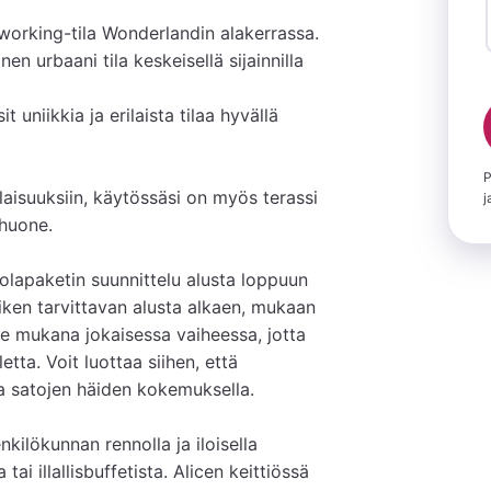
-working-tila Wonderlandin alakerrassa. 
n urbaani tila keskeisellä sijainnilla 
 uniikkia ja erilaista tilaa hyvällä 
P
laisuuksiin, käytössäsi on myös terassi 
j
huone.

olapaketin suunnittelu alusta loppuun 
iken tarvittavan alusta alkaen, mukaan 
me mukana jokaisessa vaiheessa, jotta 
tta. Voit luottaa siihen, että 
a satojen häiden kokemuksella.

lökunnan rennolla ja iloisella 
tai illallisbuffetista. Alicen keittiössä 