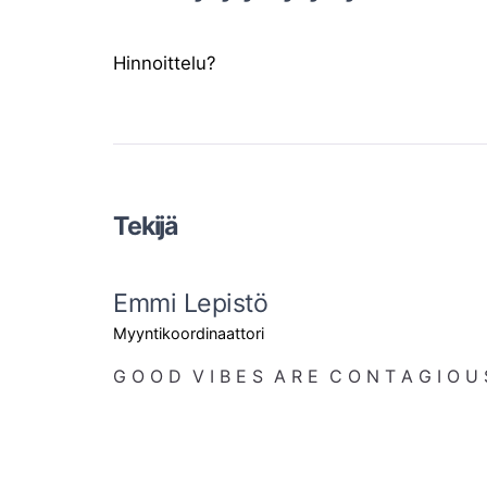
Hinnoittelu?
Tekijä
Emmi Lepistö
Myyntikoordinaattori
G O O D  V I B E S  A R E  C O N T A G I O U 