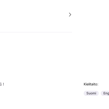
S !
Kielitaito:
Suomi
Eng