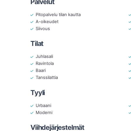
Palvelut
Pitopalvelu tilan kautta
A-oikeudet
Siivous
Tilat
Juhlasali
Ravintola
Baari
Tanssilattia
Tyyli
Urbaani
Moderni
Viihdejärjestelmät