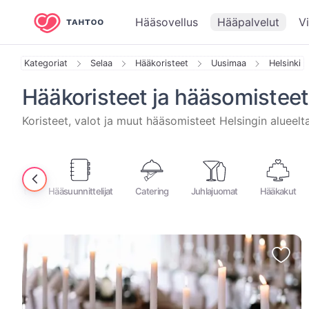
Hääsovellus
Hääpalvelut
V
Kategoriat
Selaa
Hääkoristeet
Uusimaa
Helsinki
Hääkoristeet ja hääsomisteet
⁨Koristeet, valot ja muut hääsomisteet ⁨Helsingin⁩ alueelta
mukset
Hääsuunnittelijat
Catering
Juhlajuomat
Hääkakut