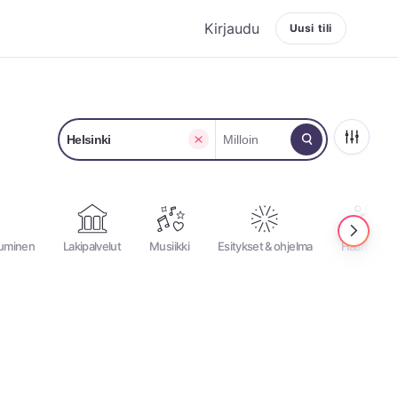
Kirjaudu
Uusi tili
Helsinki
Milloin
uminen
Lakipalvelut
Musiikki
Esitykset & ohjelma
Häämatkat