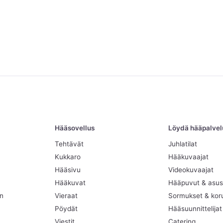
Hääsovellus
Löydä hääpalvelut
Tehtävät
Juhlatilat
Kukkaro
Hääkuvaajat
Hääsivu
Videokuvaajat
Hääkuvat
Hääpuvut & asus
en
Vieraat
Sormukset & kor
Pöydät
Hääsuunnittelijat
Viestit
Catering