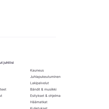
 juhliisi
Kauneus
Juhlapukeutuminen
Lakipalvelut
teet
Bändit & musiikki
ut
Esitykset & ohjelma
Häämatkat
Kuljetukset