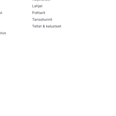
Lahjat
ut
Polttarit
Tanssitunnit
Teltat & kalusteet
stus