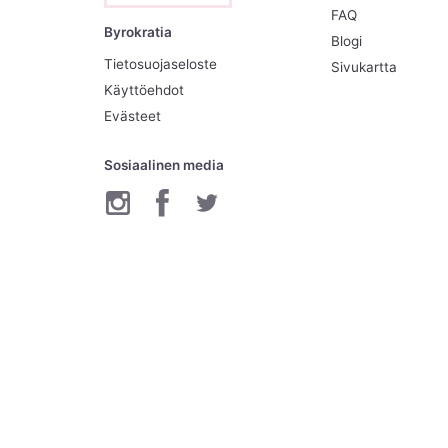
FAQ
Byrokratia
Blogi
Tietosuojaseloste
Sivukartta
Käyttöehdot
Evästeet
Sosiaalinen media