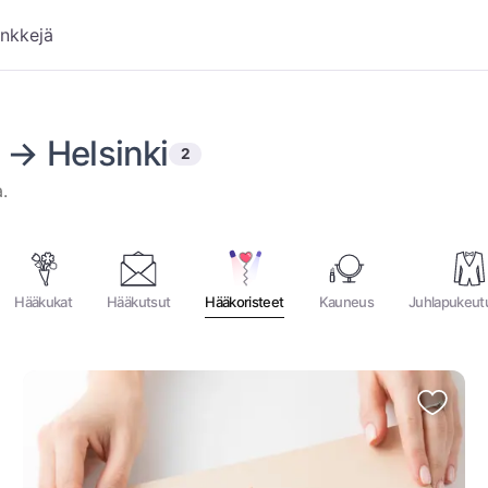
inkkejä
Helsinki
2
hakutulosta
.⁩
Hääkukat
Hääkutsut
Hääkoristeet
Kauneus
Juhlapukeut