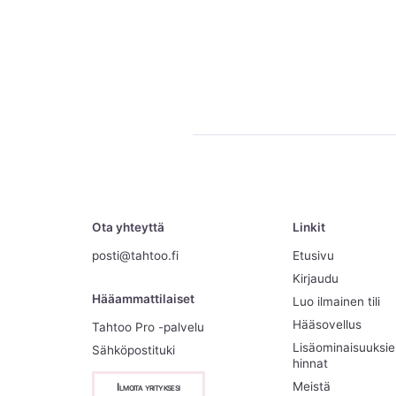
Ota yhteyttä
Linkit
posti@tahtoo.fi
Etusivu
Kirjaudu
Hääammattilaiset
Luo ilmainen tili
Hääsovellus
Tahtoo Pro -palvelu
Lisäominaisuuksi
Sähköpostituki
hinnat
Meistä
Ilmoita yrityksesi