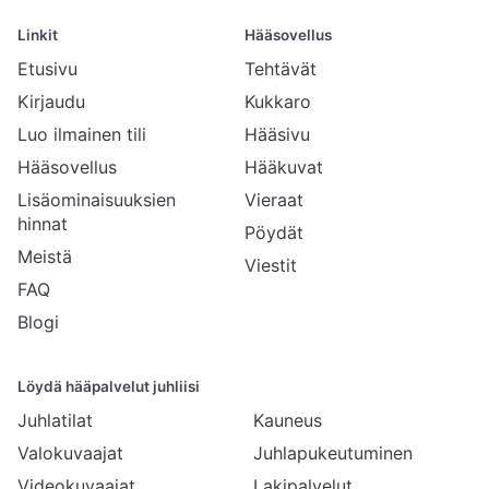
Linkit
Hääsovellus
Etusivu
Tehtävät
Kirjaudu
Kukkaro
Luo ilmainen tili
Hääsivu
Hääsovellus
Hääkuvat
Lisäominaisuuksien
Vieraat
hinnat
Pöydät
Meistä
Viestit
FAQ
Blogi
Löydä hääpalvelut juhliisi
Juhlatilat
Kauneus
Valokuvaajat
Juhlapukeutuminen
Videokuvaajat
Lakipalvelut