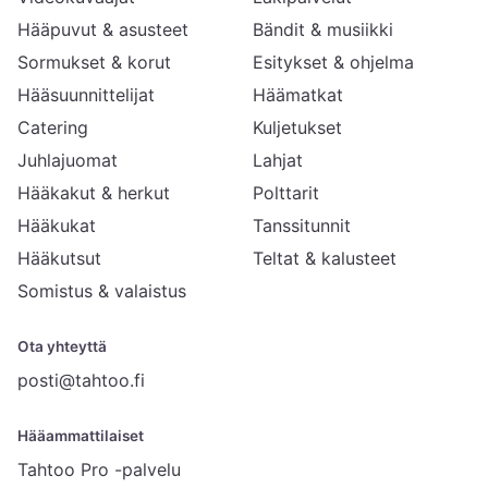
Hääpuvut & asusteet
Bändit & musiikki
Sormukset & korut
Esitykset & ohjelma
Hääsuunnittelijat
Häämatkat
Catering
Kuljetukset
Juhlajuomat
Lahjat
Hääkakut & herkut
Polttarit
Hääkukat
Tanssitunnit
Hääkutsut
Teltat & kalusteet
Somistus & valaistus
Ota yhteyttä
posti@tahtoo.fi
Hääammattilaiset
Tahtoo Pro -palvelu