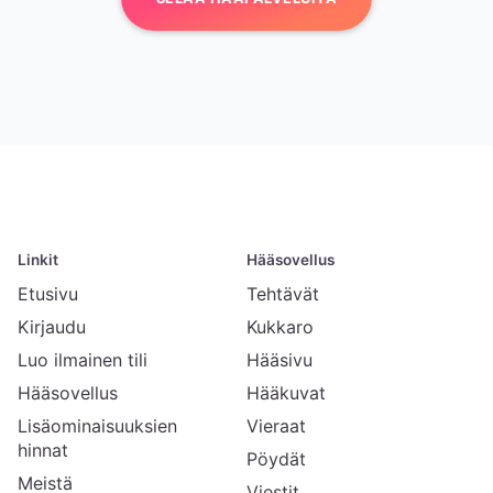
Linkit
Hääsovellus
Etusivu
Tehtävät
Kirjaudu
Kukkaro
Luo ilmainen tili
Hääsivu
Hääsovellus
Hääkuvat
Lisäominaisuuksien
Vieraat
hinnat
Pöydät
Meistä
Viestit