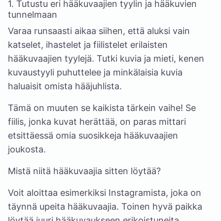
1. Tutustu eri hääkuvaajien tyylin ja hääkuvien
tunnelmaan
Varaa runsaasti aikaa siihen, että aluksi vain
katselet, ihastelet ja fiilistelet erilaisten
hääkuvaajien tyylejä. Tutki kuvia ja mieti, kenen
kuvaustyyli puhuttelee ja minkälaisia kuvia
haluaisit omista hääjuhlista.
Tämä on muuten se kaikista tärkein vaihe! Se
fiilis, jonka kuvat herättää, on paras mittari
etsittäessä omia suosikkeja hääkuvaajien
joukosta.
Mistä niitä hääkuvaajia sitten löytää?
Voit aloittaa esimerkiksi Instagramista, joka on
täynnä upeita hääkuvaajia. Toinen hyvä paikka
löytää juuri hääkuvaukseen erikoistuneita