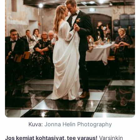
Kuva:
Jonna Helin Photography
Jos kemiat kohtasivat, tee varaus!
Varsinkin