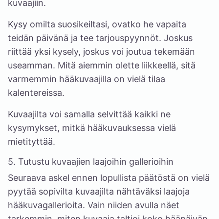
kuvaajiin.
Kysy omilta suosikeiltasi, ovatko he vapaita
teidän päivänä ja tee tarjouspyynnöt. Joskus
riittää yksi kysely, joskus voi joutua tekemään
useamman. Mitä aiemmin olette liikkeellä, sitä
varmemmin hääkuvaajilla on vielä tilaa
kalentereissa.
Kuvaajilta voi samalla selvittää kaikki ne
kysymykset, mitkä hääkuvauksessa vielä
mietityttää.
5. Tutustu kuvaajien laajoihin gallerioihin
Seuraava askel ennen lopullista päätöstä on vielä
pyytää sopivilta kuvaajilta nähtäväksi laajoja
hääkuvagallerioita. Vain niiden avulla näet
tarkemmin, miten kuvaaja taltioi koko hääpäivän