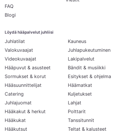
FAQ
Blogi
Löydä hääpalvelut juhliisi
Juhlatilat
Kauneus
Valokuvaajat
Juhlapukeutuminen
Videokuvaajat
Lakipalvelut
Hääpuvut & asusteet
Bändit & musiikki
Sormukset & korut
Esitykset & ohjelma
Hääsuunnittelijat
Häämatkat
Catering
Kuljetukset
Juhlajuomat
Lahjat
Hääkakut & herkut
Polttarit
Hääkukat
Tanssitunnit
Hääkutsut
Teltat & kalusteet