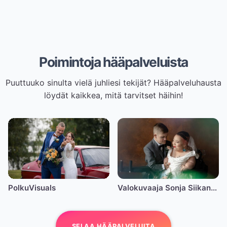
Poimintoja hääpalveluista
Puuttuuko sinulta vielä juhliesi tekijät? Hääpalveluhausta
löydät kaikkea, mitä tarvitset häihin!
PolkuVisuals
Valokuvaaja Sonja Siikanen
SELAA HÄÄPALVELUITA