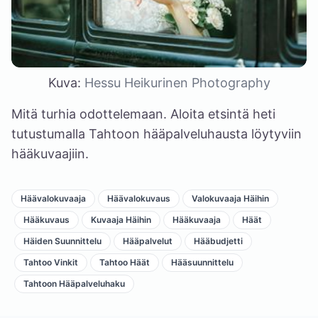
Kuva:
Hessu Heikurinen Photography
Mitä turhia odottelemaan. Aloita etsintä heti
tutustumalla
Tahtoon hääpalveluhausta löytyviin
hääkuvaajiin
.
Häävalokuvaaja
Häävalokuvaus
Valokuvaaja Häihin
Hääkuvaus
Kuvaaja Häihin
Hääkuvaaja
Häät
Häiden Suunnittelu
Hääpalvelut
Hääbudjetti
Tahtoo Vinkit
Tahtoo Häät
Hääsuunnittelu
Tahtoon Hääpalveluhaku