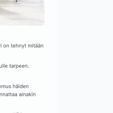
ri on tehnyt mitään
ulle tarpeen.
emus häiden
annattaa ainakin