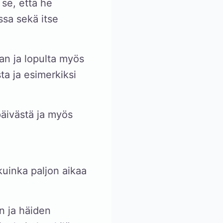
 se, että he
ssa sekä itse
an ja lopulta myös
a ja esimerkiksi
päivästä ja myös
 kuinka paljon aikaa
n ja häiden