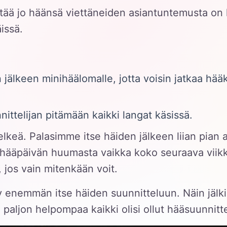
ää jo häänsä viettäneiden asiantuntemusta on k
äissä.
:
n jälkeen minihäälomalle, jotta voisin jatkaa hä
nittelijan pitämään kaikki langat käsissä.
keä. Palasimme itse häiden jälkeen liian pian a
a hääpäivän huumasta vaikka koko seuraava viikk
, jos vain mitenkään voit.
yy enemmän itse häiden suunnitteluun. Näin jäl
paljon helpompaa kaikki olisi ollut hääsuunnitte