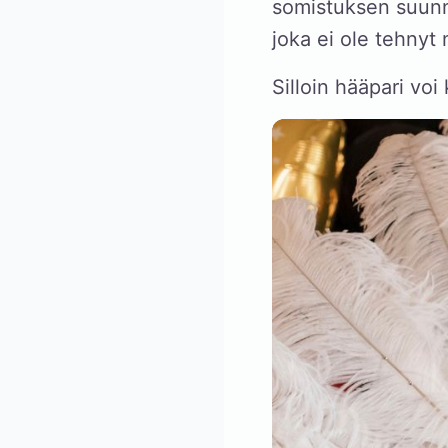
somistuksen suunn
joka ei ole tehnyt 
Silloin hääpari voi