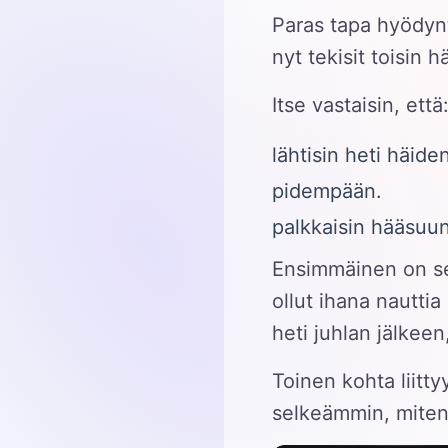
Paras tapa hyödynt
nyt tekisit toisin h
Itse vastaisin, että
lähtisin heti häide
pidempään.
palkkaisin hääsuun
Ensimmäinen on sel
ollut ihana nautti
heti juhlan jälkeen
Toinen kohta liitt
selkeämmin, miten 