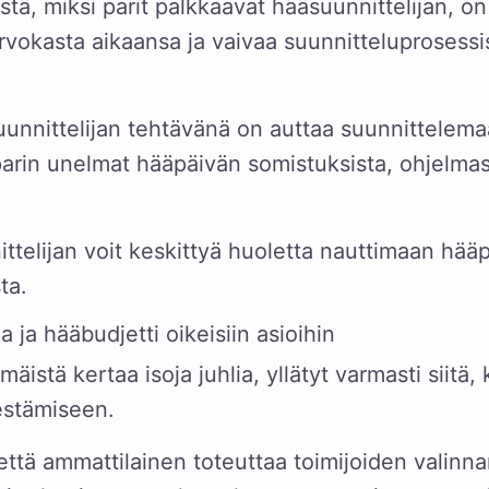
stä, miksi parit palkkaavat hääsuunnittelijan, on
rvokasta aikaansa ja vaivaa suunnitteluprosessi
unnittelijan tehtävänä on auttaa suunnittelema
rin unelmat hääpäivän somistuksista, ohjelmast
ttelijan voit keskittyä huoletta nauttimaan hää
ta.
a ja hääbudjetti oikeisiin asioihin
mäistä kertaa isoja juhlia, yllätyt varmasti siitä,
estämiseen.
ttä ammattilainen toteuttaa toimijoiden valinna