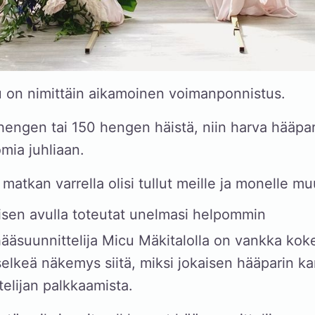
u on nimittäin aikamoinen voimanponnistus.
 hengen tai 150 hengen häistä, niin harva hääpa
mia juhliaan.
atkan varrella olisi tullut meille ja monelle mu
isen avulla toteutat unelmasi helpommin
 hääsuunnittelija Micu Mäkitalolla
on vankka kok
 selkeä näkemys siitä, miksi jokaisen hääparin k
telijan palkkaamista.