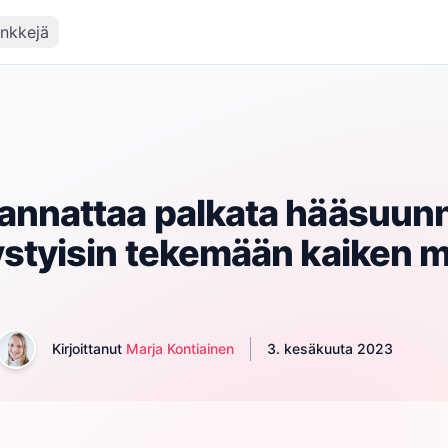
inkkejä
annattaa palkata hääsuunni
ystyisin tekemään kaiken m
Kirjoittanut
Marja Kontiainen
3. kesäkuuta 2023