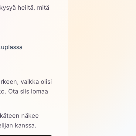
ysyä heiltä, mitä
äkuplassa
rkeen, vaikka olisi
o. Ota siis lomaa
kikäteen näkee
lijan kanssa.