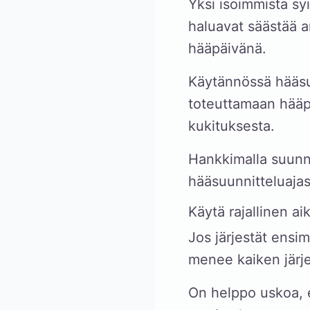
Yksi isoimmista syi
haluavat säästää a
hääpäivänä.
Käytännössä hääsu
toteuttamaan hääpa
kukituksesta.
Hankkimalla suunni
hääsuunnitteluajas
Käytä rajallinen aik
Jos järjestät ensim
menee kaiken järj
On helppo uskoa, e