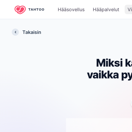
Hääsovellus
Hääpalvelut
V
Takaisin
Miksi k
vaikka p