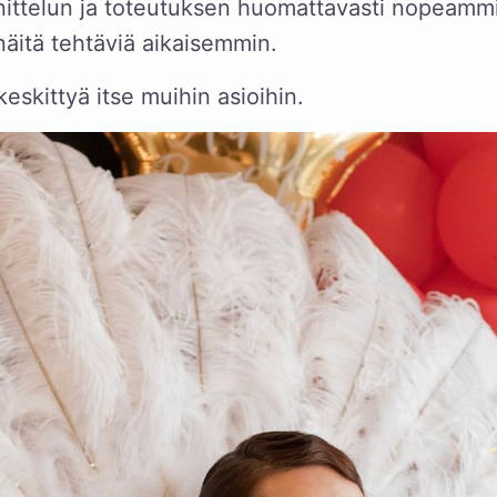
ittelun ja toteutuksen huomattavasti nopeammin
näitä tehtäviä aikaisemmin.
 keskittyä itse muihin asioihin.