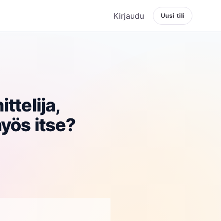
Kirjaudu
Uusi tili
ttelija,
yös itse?