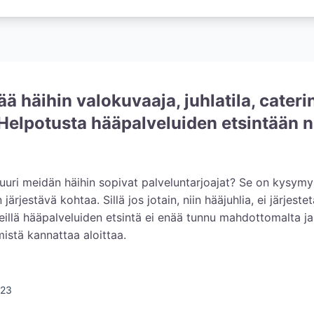
ää häihin valokuvaaja, juhlatila, cater
Helpotusta hääpalveluiden etsintään n
 juuri meidän häihin sopivat palveluntarjoajat? Se on kysymy
järjestävä kohtaa. Sillä jos jotain, niin hääjuhlia, ei järjestet
eillä hääpalveluiden etsintä ei enää tunnu mahdottomalta ja
mistä kannattaa aloittaa.
023