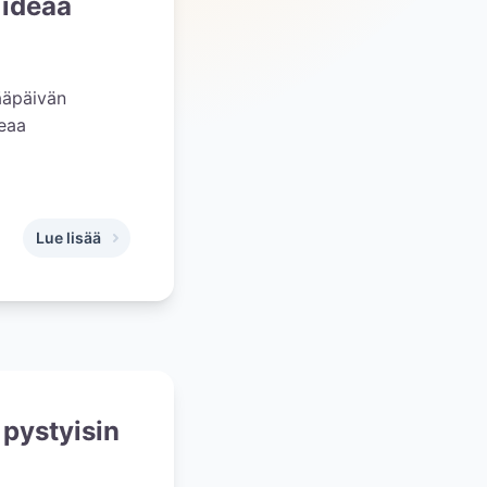
 ideaa
hääpäivän
deaa
Lue lisää
,
Hääohjelman suunnittelun aarrearkku: Lähes 70 ideaa häide
 pystyisin