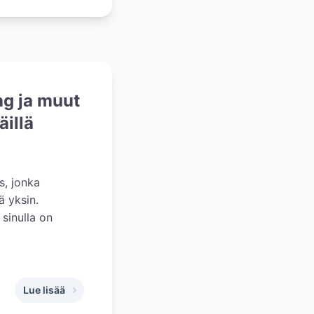
ing ja muut
äillä
s, jonka
ä yksin.
 sinulla on
Lue lisää
,
Mistä löytää häihin valokuvaaja, juhlatila, catering ja muut p