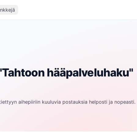
inkkejä
"
Tahtoon hääpalveluhaku
"
iettyyn aihepiiriin kuuluvia postauksia helposti ja nopeasti.