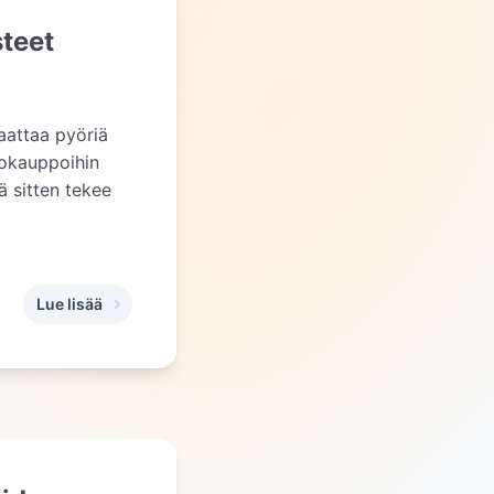
steet
aattaa pyöriä
kokauppoihin
 sitten tekee
Lue lisää
,
Säästä vaivaa ja euroja: Persoonalliset hääsomisteet helpos