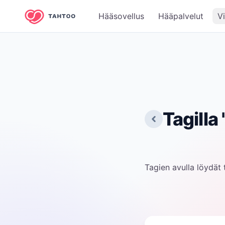
Hääsovellus
Hääpalvelut
V
Tagilla 
Tagien avulla löydät t