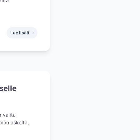
lita
Lue lisää
,
Hääkuvaaja 2026: hinta, sopimus ja tärkeimmät kysymykset
selle
 valita
män askelta,