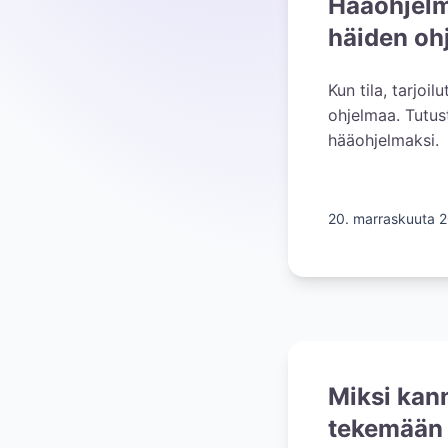
Hääohjelm
häiden oh
Kun tila, tarjoi
ohjelmaa. Tutust
hääohjelmaksi.
20. marraskuuta 
Miksi kann
tekemään 