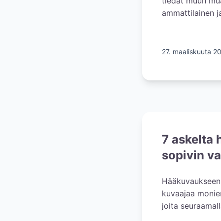
tiedät muun mua
ammattilainen j
27. maaliskuuta 2
7 askelta 
sopivin v
Hääkuvaukseen e
kuvaajaa monien
joita seuraamal