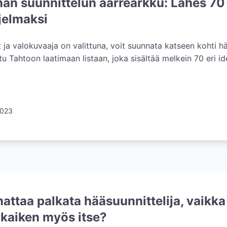
an suunnittelun aarrearkku: Lähes 70
jelmaksi
lut ja valokuvaaja on valittuna, voit suunnata katseen kohti 
u Tahtoon laatimaan listaan, joka sisältää melkein 70 eri i
2023
attaa palkata hääsuunnittelija, vaikka
kaiken myös itse?