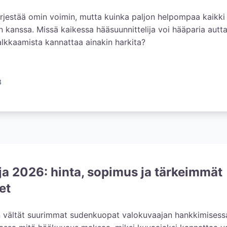
ärjestää omin voimin, mutta kuinka paljon helpompaa kaikki 
n kanssa. Missä kaikessa hääsuunnittelija voi hääparia autta
palkkaamista kannattaa ainakin harkita?
3
a 2026: hinta, sopimus ja tärkeimmät
et
 vältät suurimmat sudenkuopat valokuvaajan hankkimisessa