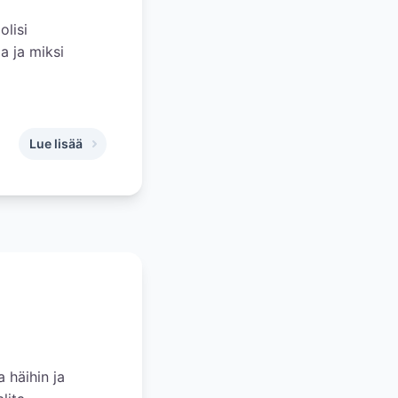
olisi
a ja miksi
Lue lisää
,
Miksi kannattaa palkata hääsuunnittelija, vaikka pystyisin 
 häihin ja