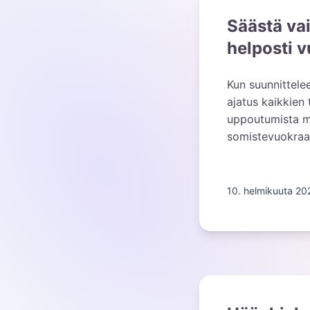
Säästä vai
helposti 
Kun suunnittele
ajatus kaikkien
uppoutumista mu
somistevuokraa
10. helmikuuta 20