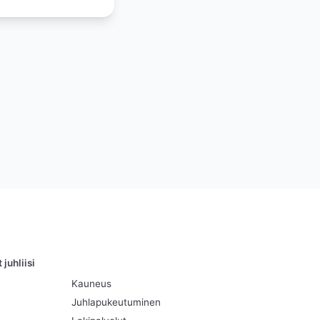
juhliisi
Kauneus
Juhlapukeutuminen