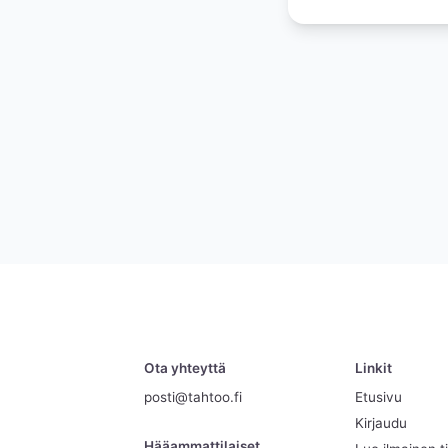
Ota yhteyttä
Linkit
posti@tahtoo.fi
Etusivu
Kirjaudu
Hääammattilaiset