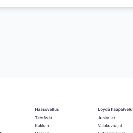
Hääsovellus
Löydä hääpalvelut 
Tehtävät
Juhlatilat
Kukkaro
Valokuvaajat