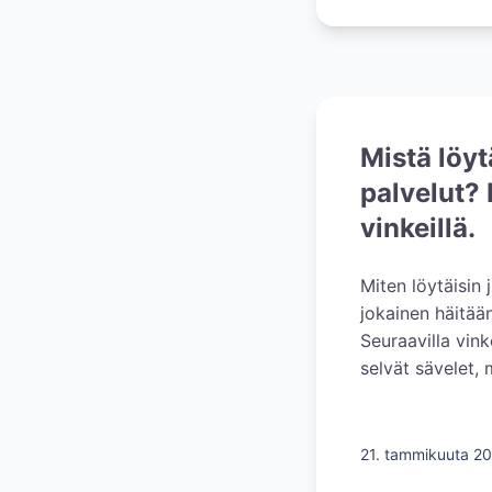
Mistä löyt
palvelut? 
vinkeillä.
Miten löytäisin
jokainen häitään 
Seuraavilla vink
selvät sävelet, 
21. tammikuuta 2