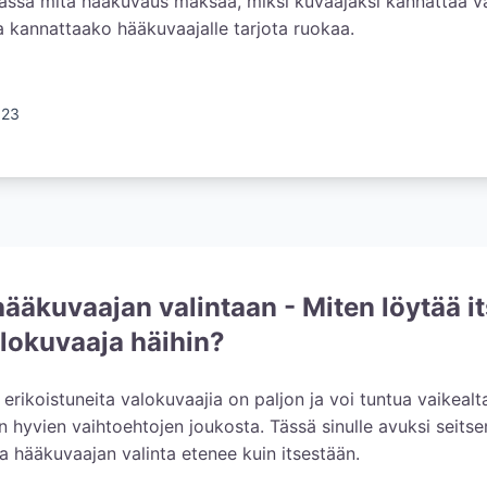
ssa mitä hääkuvaus maksaa, miksi kuvaajaksi kannattaa va
a kannattaako hääkuvaajalle tarjota ruokaa.
023
hääkuvaajan valintaan - Miten löytää it
alokuvaaja häihin?
rikoistuneita valokuvaajia on paljon ja voi tuntua vaikealta
 hyvien vaihtoehtojen joukosta. Tässä sinulle avuksi seitse
la hääkuvaajan valinta etenee kuin itsestään.