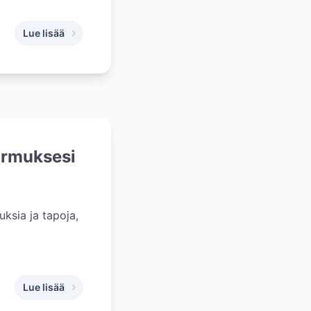
Lue lisää
,
7 askelta hääkuvaajan valintaan - Miten löytää itselle sopiv
ormuksesi
uksia ja tapoja,
Lue lisää
,
9 faktaa vihkisormuksista, minkä jälkeen oma sormuksesi t