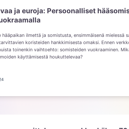
vaa ja euroja: Persoonalliset hääsomi
vuokraamalla
e hääpaikan ilmettä ja somistusta, ensimmäisenä mielessä s
 tarvittavien koristeiden hankkimisesta omaksi. Ennen verk
ista toinenkin vaihtoehto: somisteiden vuokraaminen. Mikä
moiden käyttämisestä houkuttelevaa?
24