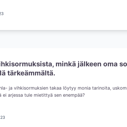
23
vihkisormuksista, minkä jälkeen oma s
elä tärkeämmältä.
ihla- ja vihkisormuksien takaa löytyy monia tarinoita, uskom
ä ei arjessa tule mietittyä sen enempää?
023